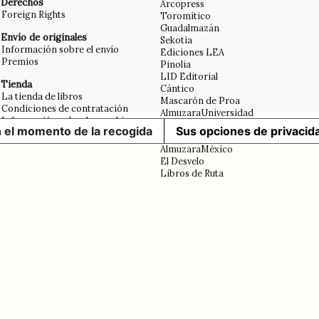
Derechos
Arcopress
Foreign Rights
Toromítico
Guadalmazán
Envío de originales
Sekotia
Información sobre el envío
Ediciones LEA
Premios
Pinolia
LID Editorial
Tienda
Cántico
La tienda de libros
Mascarón de Proa
Condiciones de contratación
AlmuzaraUniversidad
Información sobre las cookies
Erasmus
n el momento de la recogida
Sus opciones de privacid
Aviso legal
Libros en el bolsillo
AlmuzaraMéxico
El Desvelo
Libros de Ruta