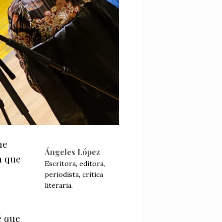
he
Ángeles López
n que
Escritora, editora,
periodista, crítica
literaria.
a
é que