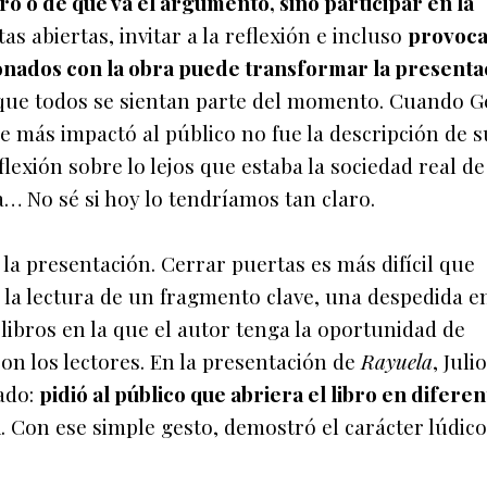
ro o de qué va el argumento, sino participar en la
as abiertas, invitar a la reflexión e incluso
provoca
onados con la obra puede transformar la presenta
 que todos se sientan parte del momento. Cuando 
ue más impactó al público no fue la descripción de s
flexión sobre lo lejos que estaba la sociedad real de
a… No sé si hoy lo tendríamos tan claro.
 la presentación. Cerrar puertas es más difícil que
n la lectura de un fragmento clave, una despedida e
 libros en la que el autor tenga la oportunidad de
n los lectores. En la presentación de
Rayuela
, Julio
ado:
pidió al público que abriera el libro en difere
a
. Con ese simple gesto, demostró el carácter lúdico