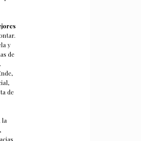
ejores
ontar.
la y
zas de
…
Ende,
ial,
sta de
 la
,
acias