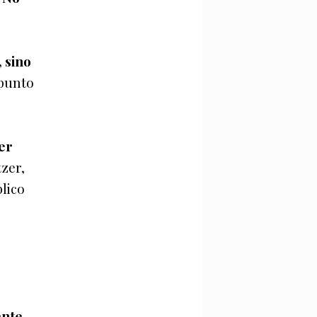
, sino
 punto
er
tzer,
lico
ente