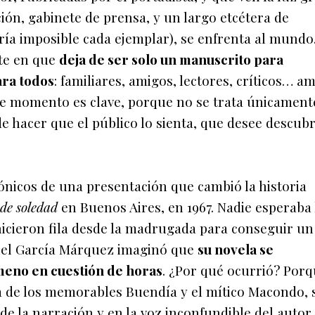
ión, gabinete de prensa, y un largo etcétera de
ía imposible cada ejemplar), se enfrenta al mundo.
nte en que
deja de ser solo un manuscrito para
ara todos
: familiares, amigos, lectores, críticos… a
te momento es clave, porque no se trata únicament
de hacer que el público lo sienta, que desee descubr
ónicos de una presentación que cambió la historia
de soledad
en Buenos Aires, en 1967. Nadie esperaba 
hicieron fila desde la madrugada para conseguir un
riel García Márquez imaginó que
su novela se
meno en cuestión de horas
. ¿Por qué ocurrió? Por
ia de los memorables Buendía y el mítico Macondo, 
 de la narración y en la voz inconfundible del autor