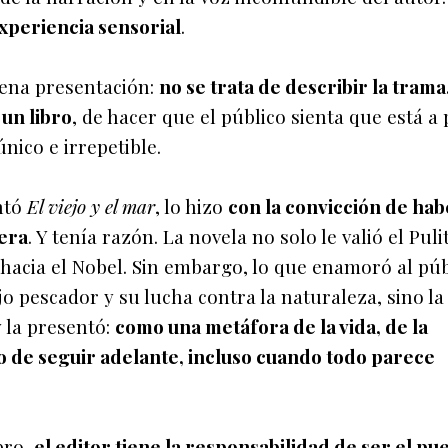
experiencia sensorial
.
uena presentación:
no se trata de describir la trama
 un libro
, de hacer que el público sienta que está a
nico e irrepetible.
ntó
El viejo y el mar
, lo hizo
con la convicción de hab
rera
. Y tenía razón. La novela no solo le valió el Puli
 hacia el Nobel. Sin embargo, lo que enamoró al púb
ejo pescador y su lucha contra la naturaleza, sino la
la presentó:
como una metáfora de la vida, de la
o de seguir adelante, incluso cuando todo parece
bro,
el editor tiene la responsabilidad de ser el pu