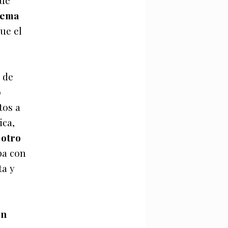
que
 tema
ue el
a de
o
tos a
ica,
 otro
ba con
ta y
en