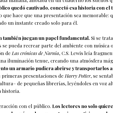
cada mañana, anotaba en un cuaderno los sueños 
lico quedó cautivado, conectó esa historia con el
 lo que hace que una presentación sea memorable: q
endo un instante creado solo para él.
ón también juegan un papel fundamental.
Si se trat
ás se pueda recrear parte del ambiente con música 
ión de
Las crónicas de Narnia
, C.S. Lewis leía fragmen
una iluminación tenue, creando una atmósfera mág
to un armario pudiera abrirse y transportarlos a
sus primeras presentaciones de
Harry Potter
, se senta
 altura– de pequeñas librerías, leyéndoles en voz al
 historia.
teracción con el público.
Los lectores no solo quier