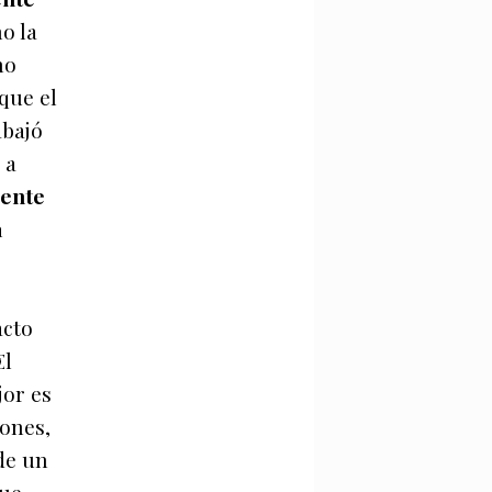
no la
no
que el
abajó
 a
mente
a
acto
El
jor es
iones,
de un