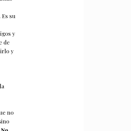
 Es su
migos y
e de
irlo y
la
que no
sino
.
No