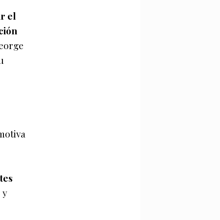
r el
ción
George
u
motiva
ntes
 y