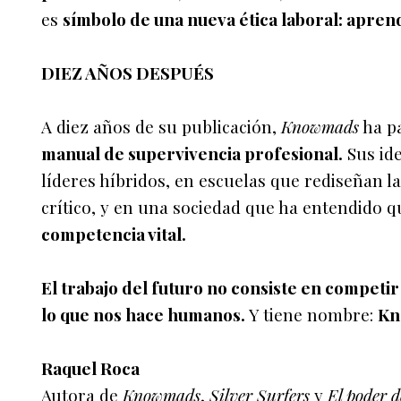
es
símbolo de una nueva ética laboral: aprend
DIEZ AÑOS DESPUÉS
A diez años de su publicación,
Knowmads
ha pa
manual de supervivencia profesional.
Sus id
líderes híbridos, en escuelas que rediseñan l
crítico, y en una sociedad que ha entendido 
competencia vital.
El trabajo del futuro no consiste en competir
lo que nos hace humanos.
Y tiene nombre:
Kn
Raquel Roca
Autora de
Knowmads
,
Silver Surfers
y
El poder 