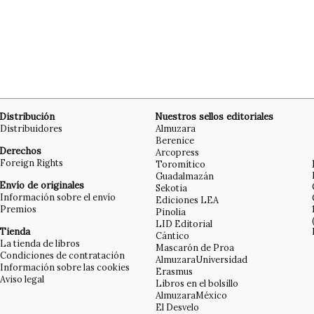
Distribución
Nuestros sellos editoriales
Distribuidores
Almuzara
Berenice
Derechos
Arcopress
Foreign Rights
Toromítico
Guadalmazán
Envío de originales
Sekotia
Información sobre el envío
Ediciones LEA
Premios
Pinolia
LID Editorial
Tienda
Cántico
La tienda de libros
Mascarón de Proa
Condiciones de contratación
AlmuzaraUniversidad
Información sobre las cookies
Erasmus
Aviso legal
Libros en el bolsillo
AlmuzaraMéxico
El Desvelo