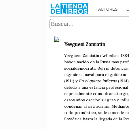
AUTORES
Yevgueni Zamiatin
Yevgueni Zamiatin (Lebedian, 188
haber nacido en la Rusia más profu
socialdemócrata. Sufrió detencion
ingeniería naval para el gobierno 
(1911) y
En el quinto infierno
(1914)
debido a una estancia profesional e
especialmente como dramaturgo, has
estos años escribe su gran e infl
condenan al ostracismo. Mediante un
todo pronóstico, se le concede un
Soviética hasta la llegada de la P