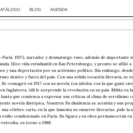
CATÁLOGO
BLOG
AGENDA
4-París, 1937), narrador y dramaturgo ruso, además de importante i
nda. Hizo vida estudiantil en San Petersburgo, y pronto se afilió a 
es y una deportación por su activismo político. Sin embargo, desd
ruso dentro y fuera del país. Con una sólida vocación literaria, se 
. Se consagró en 1917 con su novela
Los isleños
, con la que ganó cie
n Inglaterra. Allí le sorprende la revolución en su país. Milita en la
ta que comienza a expresar sus críticas al clima de servilismo cult
uyente novela distópica,
Nosotros
. Su disidencia se acentúa y sus pr
a célebre carta, en la que lamenta su «muerte literaria», pide la sal
 exilio condicionado en París. Su figura y su obra permanecerán en 
erestroika, en torno a 1988.