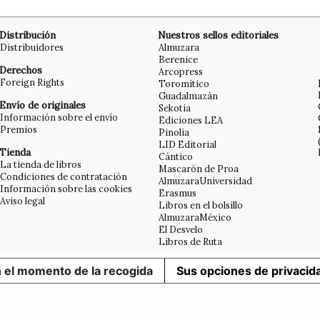
Distribución
Nuestros sellos editoriales
Distribuidores
Almuzara
Berenice
Derechos
Arcopress
Foreign Rights
Toromítico
Guadalmazán
Envío de originales
Sekotia
Información sobre el envío
Ediciones LEA
Premios
Pinolia
LID Editorial
Tienda
Cántico
La tienda de libros
Mascarón de Proa
Condiciones de contratación
AlmuzaraUniversidad
Información sobre las cookies
Erasmus
Aviso legal
Libros en el bolsillo
AlmuzaraMéxico
El Desvelo
Libros de Ruta
n el momento de la recogida
Sus opciones de privacid