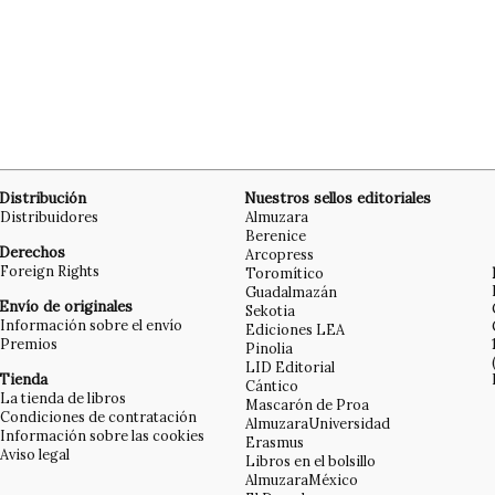
Distribución
Nuestros sellos editoriales
Distribuidores
Almuzara
Berenice
Derechos
Arcopress
Foreign Rights
Toromítico
Guadalmazán
Envío de originales
Sekotia
Información sobre el envío
Ediciones LEA
Premios
Pinolia
LID Editorial
Tienda
Cántico
La tienda de libros
Mascarón de Proa
Condiciones de contratación
AlmuzaraUniversidad
Información sobre las cookies
Erasmus
Aviso legal
Libros en el bolsillo
AlmuzaraMéxico