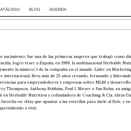
CATÁLOGO
BLOG
AGENDA
de nacimiento, fue una de las primeras mujeres que trabajó como dir
cida, logró traer a España, en 1989, la multinacional Herbalife Nutr
ormente la número 1 de la compañía en el mundo. Líder en Marketing
e internacional, lleva más de 25 años creando, formando y lideran
nferencias para emprendedores y empresas sobre MLM y desarrollo 
y Thompson, Anthony Robbins, Paul J. Meyer o Jim Rohn, su amig
 en Herbalife Nutrition y cofundadora de Coaching & Cia. Alicia G
favorita es: «Hay que apuntar a las estrellas para darle al Sol», y s
prendiendo a vivir.