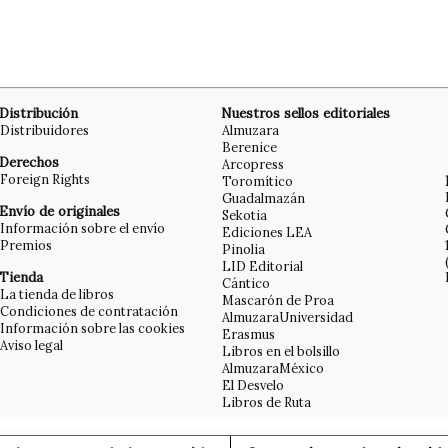
Distribución
Nuestros sellos editoriales
Distribuidores
Almuzara
Berenice
Derechos
Arcopress
Foreign Rights
Toromítico
Guadalmazán
Envío de originales
Sekotia
Información sobre el envío
Ediciones LEA
Premios
Pinolia
LID Editorial
Tienda
Cántico
La tienda de libros
Mascarón de Proa
Condiciones de contratación
AlmuzaraUniversidad
Información sobre las cookies
Erasmus
Aviso legal
Libros en el bolsillo
AlmuzaraMéxico
El Desvelo
Libros de Ruta