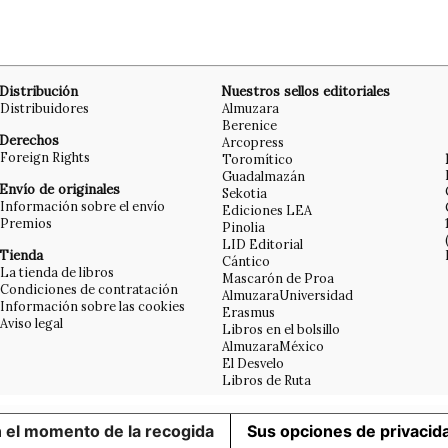
Distribución
Nuestros sellos editoriales
Distribuidores
Almuzara
Berenice
Derechos
Arcopress
Foreign Rights
Toromítico
Guadalmazán
Envío de originales
Sekotia
Información sobre el envío
Ediciones LEA
Premios
Pinolia
LID Editorial
Tienda
Cántico
La tienda de libros
Mascarón de Proa
Condiciones de contratación
AlmuzaraUniversidad
Información sobre las cookies
Erasmus
Aviso legal
Libros en el bolsillo
AlmuzaraMéxico
El Desvelo
Libros de Ruta
n el momento de la recogida
Sus opciones de privacid