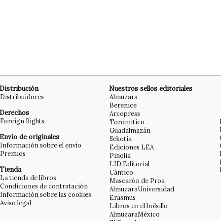
Distribución
Nuestros sellos editoriales
Distribuidores
Almuzara
Berenice
Derechos
Arcopress
Foreign Rights
Toromítico
Guadalmazán
Envío de originales
Sekotia
Información sobre el envío
Ediciones LEA
Premios
Pinolia
LID Editorial
Tienda
Cántico
La tienda de libros
Mascarón de Proa
Condiciones de contratación
AlmuzaraUniversidad
Información sobre las cookies
Erasmus
Aviso legal
Libros en el bolsillo
AlmuzaraMéxico