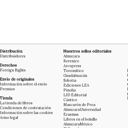
Distribución
Nuestros sellos editoriales
Distribuidores
Almuzara
Berenice
Derechos
Arcopress
Foreign Rights
Toromítico
Guadalmazán
Envío de originales
Sekotia
Información sobre el envío
Ediciones LEA
Premios
Pinolia
LID Editorial
Tienda
Cántico
La tienda de libros
Mascarón de Proa
Condiciones de contratación
AlmuzaraUniversidad
Información sobre las cookies
Erasmus
Aviso legal
Libros en el bolsillo
AlmuzaraMéxico