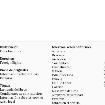
Distribución
Nuestros sellos editoriales
Distribuidores
Almuzara
Berenice
Derechos
Arcopress
Foreign Rights
Toromítico
Guadalmazán
Envío de originales
Sekotia
Información sobre el envío
Ediciones LEA
Premios
Pinolia
LID Editorial
Tienda
Cántico
La tienda de libros
Mascarón de Proa
Condiciones de contratación
AlmuzaraUniversidad
Información sobre las cookies
Erasmus
Aviso legal
Libros en el bolsillo