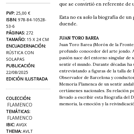
que se convirtió en referente de u
PVP:
25,00 €
Esta no es solo la biografía de un
ISBN:
978-84-10528-
duende.
53-6
PÁGINAS:
272
JUAN TORO BAREA
TAMAÑO:
15 X 24 CM
Juan Toro Barea (Morón de la Frontera
ENCUADERNACIÓN:
profundo conocedor del arte jondo. Af
RÚSTICA CON
pasión nace del entorno singular de s
SOLAPAS
sentir el mundo. Durante décadas ha s
PUBLICACIÓN:
entrevistando a figuras de la talla d
22/08/2025
Observador de Barcelona y conductor 
EDICIÓN ILUSTRADA
Memoria Flamenca de un sentir andalu
certámenes nacionales. Su relación 
llevado a escribir esta Biografía del 
COLECCIÓN:
memoria, la emoción y la reivindicació
FLAMENCO
TEMÁTICAS:
FLAMENCO
IBIC:
AVGX
THEMA:
AVLT