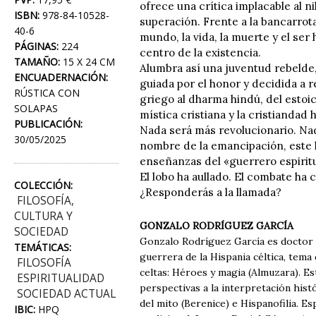
ofrece una crítica implacable al 
ISBN:
978-84-10528-
superación. Frente a la bancarrot
40-6
mundo, la vida, la muerte y el ser
PÁGINAS:
224
centro de la existencia.
TAMAÑO:
15 X 24 CM
Alumbra así una juventud rebelde,
ENCUADERNACIÓN:
guiada por el honor y decidida a 
RÚSTICA CON
griego al dharma hindú, del estoic
SOLAPAS
mística cristiana y la cristiandad 
PUBLICACIÓN:
Nada será más revolucionario. Na
30/05/2025
nombre de la emancipación, este 
enseñanzas del «guerrero espiritu
El lobo ha aullado. El combate ha
COLECCIÓN:
¿Responderás a la llamada?
FILOSOFÍA,
CULTURA Y
GONZALO RODRÍGUEZ GARCÍA
SOCIEDAD
Gonzalo Rodríguez García es doctor e
TEMÁTICAS:
guerrera de la Hispania céltica, tema
FILOSOFÍA
celtas: Héroes y magia (Almuzara). Es
ESPIRITUALIDAD
perspectivas a la interpretación hist
SOCIEDAD ACTUAL
del mito (Berenice) e Hispanofilia. E
IBIC:
HPQ