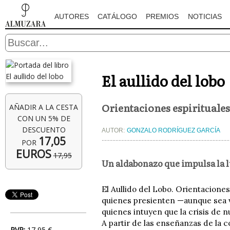
AUTORES
CATÁLOGO
PREMIOS
NOTICIAS
El aullido del lobo
Orientaciones espirituale
AÑADIR A LA CESTA
CON UN 5% DE
DESCUENTO
AUTOR:
GONZALO RODRÍGUEZ GARCÍA
17,05
POR
EUROS
17,95
Un aldabonazo que impulsa la l
El Aullido del Lobo. Orientaciones
quienes presienten —aunque sea 
quienes intuyen que la crisis de n
A partir de las enseñanzas de la 
PVP:
17,95 €