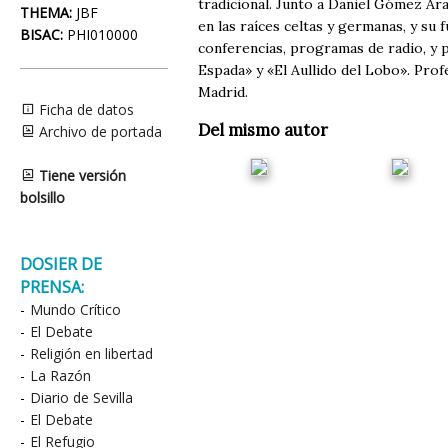
tradicional. Junto a Daniel Gómez Ar
THEMA:
JBF
en las raíces celtas y germanas, y s
BISAC:
PHI010000
conferencias, programas de radio, y p
Espada» y «El Aullido del Lobo». Prof
Madrid.
Ficha de datos
Del mismo autor
Archivo de portada
Tiene versión
bolsillo
DOSIER DE
PRENSA:
-
Mundo Crítico
-
El Debate
-
Religión en libertad
-
La Razón
-
Diario de Sevilla
-
El Debate
-
El Refugio