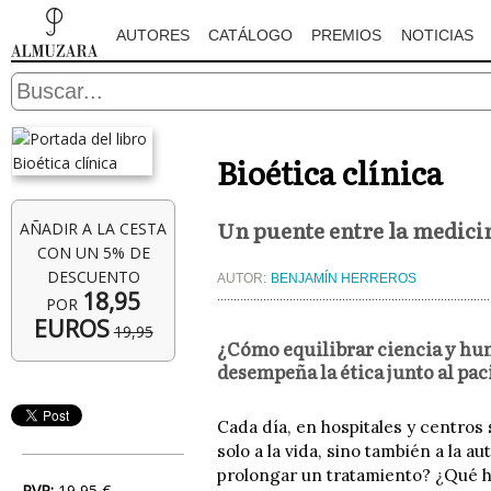
AUTORES
CATÁLOGO
PREMIOS
NOTICIAS
Bioética clínica
Un puente entre la medicin
AÑADIR A LA CESTA
CON UN 5% DE
DESCUENTO
AUTOR:
BENJAMÍN HERREROS
18,95
POR
EUROS
19,95
¿Cómo equilibrar ciencia y hum
desempeña la ética junto al pac
Cada día, en hospitales y centros
solo a la vida, sino también a la 
prolongar un tratamiento? ¿Qué h
PVP:
19,95 €