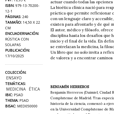
actuar cuando todas las opciones
ISBN:
979-13-70200-
La bioética clínica nació para re
12-1
práctica que permite reflexionar 
PÁGINAS:
240
con un lenguaje claro y accesible
TAMAÑO:
14,50 X 22
existen para afrontarlo y de qué 
CM
El autor, médico y filósofo, ofrec
ENCUADERNACIÓN:
disciplina hasta los desafíos que h
RÚSTICA CON
inicio y el final de la vida. En d
SOLAPAS
se entrelazan la medicina, la filo
PUBLICACIÓN:
Un libro que no solo invita a refle
17/10/2025
de valores y a encontrar caminos 
COLECCIÓN:
ENSAYO
TEMÁTICAS:
BENJAMÍN HERREROS
MEDICINA
ÉTICA
Benjamín Herreros (Daimiel, Ciudad R
IBIC:
PSAD
Complutense de Madrid. Tras especial
THEMA:
PSAD
historia de la ciencia, comenzó a ej
BISAC:
MED050000
en la Universidad Complutense de Mad