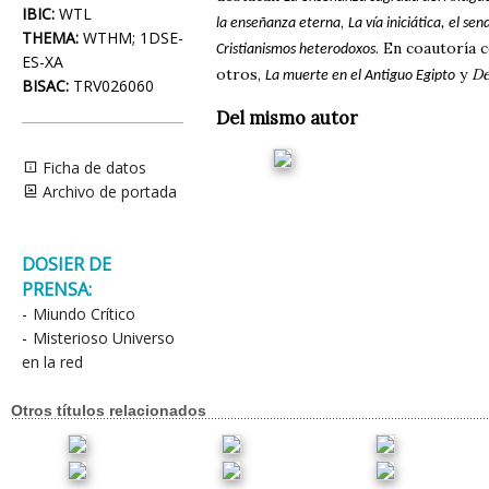
IBIC:
WTL
,
la enseñanza eterna
La vía iniciática, el se
THEMA:
WTHM; 1DSE-
. En coautoría
Cristianismos heterodoxos
ES-XA
otros,
y
De
La muerte en el Antiguo Egipto
BISAC:
TRV026060
Del mismo autor
Ficha de datos
Archivo de portada
DOSIER DE
PRENSA:
-
Miundo Crítico
-
Misterioso Universo
en la red
Otros títulos relacionados