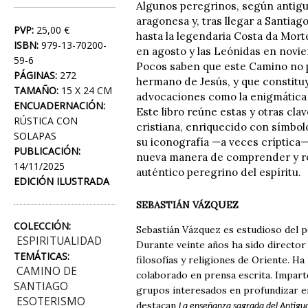
Algunos peregrinos, según antigua
aragonesa y, tras llegar a Santia
PVP:
25,00 €
hasta la legendaria Costa da Morte.
ISBN:
979-13-70200-
en agosto y las Leónidas en novie
59-6
Pocos saben que este Camino no p
PÁGINAS:
272
hermano de Jesús, y que constituy
TAMAÑO:
15 X 24 CM
advocaciones como la enigmática 
ENCUADERNACIÓN:
Este libro reúne estas y otras cla
RÚSTICA CON
cristiana, enriquecido con símbol
SOLAPAS
su iconografía —a veces críptica— 
PUBLICACIÓN:
nueva manera de comprender y rec
14/11/2025
auténtico peregrino del espíritu.
EDICIÓN ILUSTRADA
SEBASTIÁN VÁZQUEZ
COLECCIÓN:
Sebastián Vázquez es estudioso del p
ESPIRITUALIDAD
Durante veinte años ha sido director 
TEMÁTICAS:
filosofías y religiones de Oriente. H
CAMINO DE
colaborado en prensa escrita. Impart
SANTIAGO
grupos interesados en profundizar en 
ESOTERISMO
destacan
La enseñanza sagrada del Antiguo 