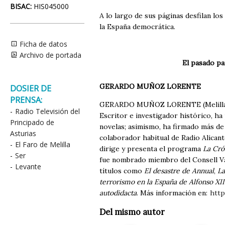
BISAC:
HIS045000
A lo largo de sus páginas desfilan lo
la España democrática.
Ficha de datos
Archivo de portada
El pasado p
GERARDO MUÑOZ LORENTE
DOSIER DE
PRENSA:
GERARDO MUÑOZ LORENTE (Melilla, 19
-
Radio Televisión del
Escritor e investigador histórico, ha 
Principado de
novelas; asimismo, ha firmado más de
Asturias
colaborador habitual de Radio Alican
-
El Faro de Melilla
dirige y presenta el programa
La Cró
-
Ser
fue nombrado miembro del Consell Val
-
Levante
títulos como
El desastre de Annual
,
La
terrorismo en la España de Alfonso XII
autodidacta
. Más información en:
htt
Del mismo autor