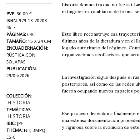
historia demuestra que no fue así. La
extinguieron: cambiaron de forma, se
PVP:
30,00 €
ISBN:
979-13-70203-
46-7
PÁGINAS:
640
Este libro reconstruye esa trayectori
TAMAÑO:
15 X 24 CM
últimos años de la dictadura y en el 
ENCUADERNACIÓN:
legado autoritario del régimen. Conti
RÚSTICA CON
organizaciones neofascistas que actu
SOLAPAS
PUBLICACIÓN:
29/05/2026
La investigación sigue después el ra
posteriores, así como de las redes ul
fueron ocupando nuevos espacios polí
COLECCIÓN:
HISTORIA
TEMÁTICAS:
Ese proceso desemboca finalmente en l
HISTORIA
una extensa documentación procedente
IBIC:
JPF
y rigurosa sobre la evolución de est
THEMA:
NH; 3MPQ-
ES-C