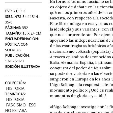
En torno al término fascismo se h
es objeto de debate en las cienc
PVP:
21,95 €
qué en los primeros años de su cr
ISBN:
978-84-11314-
Fascista, con respecto a la socieda
35-0
Este libro indaga en esa y otras
PÁGINAS:
352
la ideología y sus variantes, con 
TAMAÑO:
15 X 24 CM
que nos sorprenderán. Por ejemplo
ENCUADERNACIÓN:
apoyando las independencias de d
RÚSTICA CON
de las exsufragistas británicas aña
SOLAPAS
nacionalismo völkisch (populista)
PUBLICACIÓN:
A través episodios desconocidos 
17/02/2023
Italia, Alemania, España, Latinoam
EDICIÓN ILUSTRADA
conquista del poder de Mussolini 
su posterior victoria en las elec
surgieron en Europa en los años 3
COLECCIÓN:
Iñigo Bolinaga da respuesta, de f
HISTORIA
movimiento político: ¿Qué es rea
TEMÁTICAS:
momentos de gloria... y caída?
HISTORIA
FASCISMO
ESO
«Iñigo Bolinaga investiga con la f
NO ESTABA
una de sus obras sea imprescindib