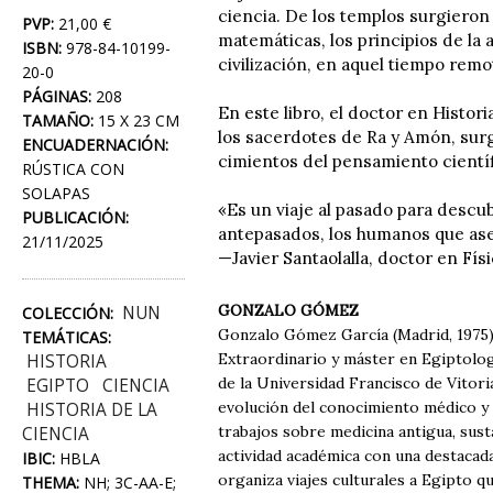
ciencia. De los templos surgieron 
PVP:
21,00 €
matemáticas, los principios de la 
ISBN:
978-84-10199-
civilización, en aquel tiempo remo
20-0
PÁGINAS:
208
En este libro, el doctor en Histo
TAMAÑO:
15 X 23 CM
los sacerdotes de Ra y Amón, surg
ENCUADERNACIÓN:
cimientos del pensamiento cientí
RÚSTICA CON
SOLAPAS
«Es un viaje al pasado para descu
PUBLICACIÓN:
antepasados, los humanos que ase
21/11/2025
—Javier Santaolalla, doctor en Físi
GONZALO GÓMEZ
NUN
COLECCIÓN:
Gonzalo Gómez García (Madrid, 1975)
TEMÁTICAS:
Extraordinario y máster en Egiptolog
HISTORIA
de la Universidad Francisco de Vitoria 
EGIPTO
CIENCIA
evolución del conocimiento médico y 
HISTORIA DE LA
trabajos sobre medicina antigua, sust
CIENCIA
actividad académica con una destacada
IBIC:
HBLA
organiza viajes culturales a Egipto qu
THEMA:
NH; 3C-AA-E;