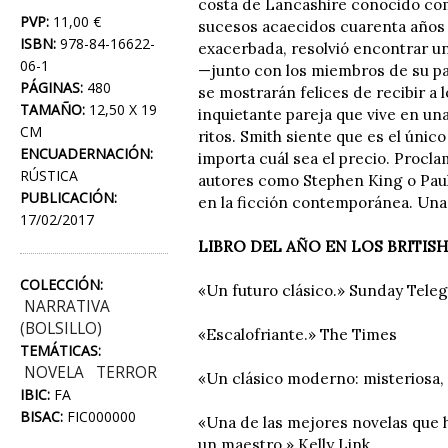
costa de Lancashire conocido como
PVP:
11,00 €
sucesos acaecidos cuarenta años at
ISBN:
978-84-16622-
exacerbada, resolvió encontrar un
06-1
—junto con los miembros de su pa
PÁGINAS:
480
se mostrarán felices de recibir 
TAMAÑO:
12,50 X 19
inquietante pareja que vive en u
CM
ritos. Smith siente que es el únic
ENCUADERNACIÓN:
importa cuál sea el precio. Procl
RÚSTICA
autores como Stephen King o Paul
PUBLICACIÓN:
en la ficción contemporánea. Una 
17/02/2017
LIBRO DEL AÑO EN LOS BRITIS
COLECCIÓN:
«Un futuro clásico.» Sunday Tele
NARRATIVA
(BOLSILLO)
«Escalofriante.» The Times
TEMÁTICAS:
NOVELA
TERROR
«Un clásico moderno: misteriosa
IBIC:
FA
BISAC:
FIC000000
«Una de las mejores novelas que 
un maestro.» Kelly Link