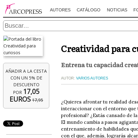
AUTORES
CATÁLOGO
NOTICIAS
F
Creatividad para c
Entrena tu capacidad creat
AÑADIR A LA CESTA
CON UN 5% DE
AUTOR:
VARIOS AUTORES
DESCUENTO
17,05
POR
EUROS
17,95
¿Quieres afrontar tu realidad de
interaccionar con el entorno que 
profesional? ¿Estás cansado de la
El mundo cambia a pasos agiganta
entrenamiento de habilidades que 
con el que, además, lograrás alcan