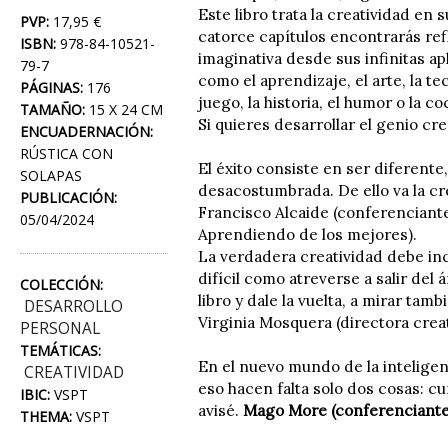
Este libro trata la creatividad en
PVP:
17,95 €
catorce capítulos encontrarás refl
ISBN:
978-84-10521-
imaginativa desde sus infinitas a
79-7
como el aprendizaje, el arte, la t
PÁGINAS:
176
juego, la historia, el humor o la co
TAMAÑO:
15 X 24 CM
Si quieres desarrollar el genio crea
ENCUADERNACIÓN:
RÚSTICA CON
El éxito consiste en ser diferente
SOLAPAS
desacostumbrada. De ello va la cre
PUBLICACIÓN:
Francisco Alcaide (conferenciante
05/04/2024
Aprendiendo de los mejores).
La verdadera creatividad debe inc
difícil como atreverse a salir del
COLECCIÓN:
libro y dale la vuelta, a mirar tam
DESARROLLO
Virginia Mosquera (directora cre
PERSONAL
TEMÁTICAS:
En el nuevo mundo de la inteligenc
CREATIVIDAD
eso hacen falta solo dos cosas: cu
IBIC:
VSPT
avisé.
Mago More (conferenciante 
THEMA:
VSPT