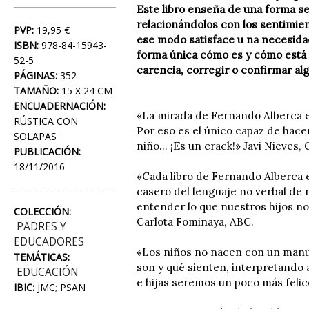
Este libro enseña de una forma se
relacionándolos con los sentimien
PVP:
19,95 €
ese modo satisface u na necesida
ISBN:
978-84-15943-
forma única cómo es y cómo está 
52-5
carencia, corregir o confirmar al
PÁGINAS:
352
TAMAÑO:
15 X 24 CM
ENCUADERNACIÓN:
«La mirada de Fernando Alberca es
RÚSTICA CON
Por eso es el único capaz de hace
SOLAPAS
niño... ¡Es un crack!» Javi Nieves,
PUBLICACIÓN:
18/11/2016
«Cada libro de Fernando Alberca e
casero del lenguaje no verbal de 
entender lo que nuestros hijos no
COLECCIÓN:
Carlota Fominaya, ABC.
PADRES Y
EDUCADORES
«Los niños no nacen con un manua
TEMÁTICAS:
son y qué sienten, interpretando 
EDUCACIÓN
e hijas seremos un poco más felic
IBIC:
JMC; PSAN