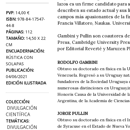
lazos es un firme candidato para 
describen su estado actual y sus
PVP:
14,00 €
campos más apasionantes de la fís
ISBN:
978-84-17547-
Francis Villatoro, Naukas. Univer
44-8
PÁGINAS:
112
Gambini y Pullin son coautores de 
TAMAÑO:
14,50 X 22
Press, Cambridge University Press
CM
por Editorial Reverté y Maruzen P
ENCUADERNACIÓN:
RÚSTICA CON
RODOLFO GAMBINI
SOLAPAS
Obtuvo su doctorado en física en la 
PUBLICACIÓN:
Venezuela. Regresó a su Uruguay natal
04/06/2021
fundadores de la Sociedad Uruguaya de
EDICIÓN ILUSTRADA
numerosas distinciones en Uruguay,in
Honoris Causa de la Universidad de la
Argentina, de la Academia de Ciencia
COLECCIÓN:
DIVULGACIÓN
JORGE PULLIN
CIENTÍFICA
Obtuvo su doctorado en física en el 
TEMÁTICAS:
de Syracuse en el Estado de Nueva Yo
DIVULGACIÓN