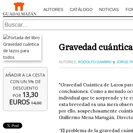
AUTORES
CATÁLOGO
NOTICIAS
FO
Gravedad cuántica 
y
AUTORES:
RODOLFO GAMBINI
JORGE P
AÑADIR A LA CESTA
CON UN 5% DE
"Gravedad Cuántica de Lazos para 
DESCUENTO
conclusiones. Como a menudo ocur
13,30
POR
individual que te sorprende y te e
EUROS
14,00
esta brevedad es una mera observaci
por ello, sospechosamente cuántic
Guillermo Mena Marugán, Director 
“El problema de la gravedad cuánti