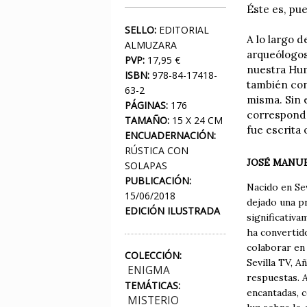
Éste es, pue
SELLO:
EDITORIAL
A lo largo 
ALMUZARA
arqueólogos
PVP:
17,95 €
nuestra Hum
ISBN:
978-84-17418-
también con
63-2
misma. Sin 
PÁGINAS:
176
corresponde
TAMAÑO:
15 X 24 CM
fue escrita 
ENCUADERNACIÓN:
RÚSTICA CON
JOSÉ MANUE
SOLAPAS
PUBLICACIÓN:
Nacido en Se
15/06/2018
dejado una p
EDICIÓN ILUSTRADA
significativa
ha convertido
colaborar en
COLECCIÓN:
Sevilla TV, 
ENIGMA
respuestas. A
TEMÁTICAS:
encantadas, 
MISTERIO