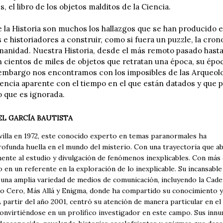
s, el libro de los objetos malditos de la Ciencia.
de la Historia son muchos los hallazgos que se han producido 
 e historiadores a construir, como si fuera un puzzle, la cro
anidad. Nuestra Historia, desde el más remoto pasado hasta
 cientos de miles de objetos que retratan una época, su épo
embargo nos encontramos con los imposibles de las Arqueolo
ncia aparente con el tiempo en el que están datados y que 
o que es ignorada.
L GARCÍA BAUTISTA
villa en 1972, este conocido experto en temas paranormales ha
rofunda huella en el mundo del misterio. Con una trayectoria que a
mente al estudio y divulgación de fenómenos inexplicables. Con más 
 en un referente en la exploración de lo inexplicable. Su incansable
 una amplia variedad de medios de comunicación, incluyendo la Cade
Año Cero, Más Allá y Enigma, donde ha compartido su conocimiento y
 partir del año 2001, centró su atención de manera particular en e
convirtiéndose en un prolífico investigador en este campo. Sus inn