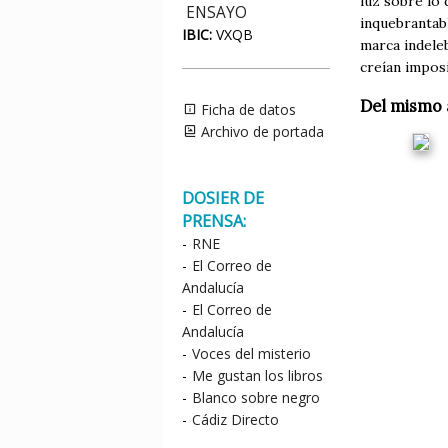
luz sobre lo 
ENSAYO
inquebrantab
IBIC:
VXQB
marca indeleb
creían imposi
Del mismo 
Ficha de datos
Archivo de portada
DOSIER DE
PRENSA:
-
RNE
-
El Correo de
Andalucía
-
El Correo de
Andalucía
-
Voces del misterio
-
Me gustan los libros
-
Blanco sobre negro
-
Cádiz Directo