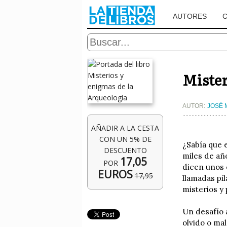
AUTORES
Mister
AUTOR:
JOSÉ 
AÑADIR A LA CESTA
CON UN 5% DE
¿Sabía que e
DESCUENTO
miles de añ
17,05
POR
dicen unos 
EUROS
17,95
llamadas pi
misterios y 
Un desafío a
olvido o ma