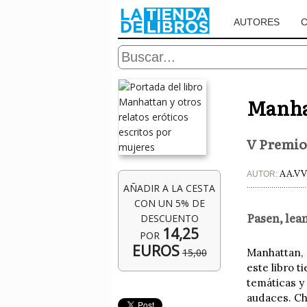
AUTORES
Manhat
V Premio
AA.VV
AUTOR:
AÑADIR A LA CESTA
CON UN 5% DE
Pasen, lean
DESCUENTO
14,25
POR
EUROS
15,00
Manhattan, D
este libro t
temáticas y
audaces. Ch