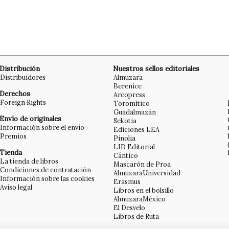
Distribución
Nuestros sellos editoriales
Distribuidores
Almuzara
Berenice
Derechos
Arcopress
Foreign Rights
Toromítico
Guadalmazán
Envío de originales
Sekotia
Información sobre el envío
Ediciones LEA
Premios
Pinolia
LID Editorial
Tienda
Cántico
La tienda de libros
Mascarón de Proa
Condiciones de contratación
AlmuzaraUniversidad
Información sobre las cookies
Erasmus
Aviso legal
Libros en el bolsillo
AlmuzaraMéxico
El Desvelo
Libros de Ruta