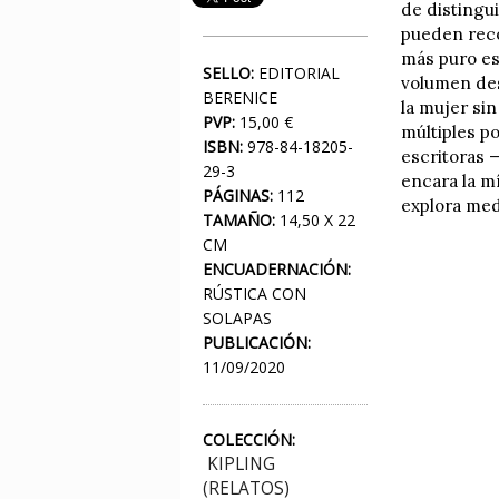
de distingui
pueden recon
más puro es
SELLO:
EDITORIAL
volumen desm
BERENICE
la mujer si
PVP:
15,00 €
múltiples p
ISBN:
978-84-18205-
escritoras 
29-3
encara la mí
PÁGINAS:
112
explora medi
TAMAÑO:
14,50 X 22
CM
ENCUADERNACIÓN:
RÚSTICA CON
SOLAPAS
PUBLICACIÓN:
11/09/2020
COLECCIÓN:
KIPLING
(RELATOS)