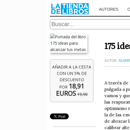
AUTORES
175 id
AUTOR:
ÁLVAR
AÑADIR A LA CESTA
CON UN 5% DE
DESCUENTO
A través de
18,91
POR
pulgada a pu
EUROS
19,90
vamos y que
las respuest
optimismo n
la de las e
de abrazar 
calibrar al