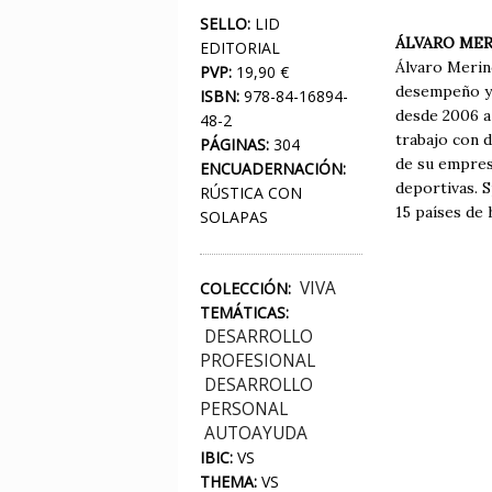
SELLO:
LID
ÁLVARO ME
EDITORIAL
Álvaro Merino
PVP:
19,90 €
desempeño y 
ISBN:
978-84-16894-
desde 2006 a
48-2
trabajo con 
PÁGINAS:
304
de su empres
ENCUADERNACIÓN:
deportivas. 
RÚSTICA CON
15 países de
SOLAPAS
VIVA
COLECCIÓN:
TEMÁTICAS:
DESARROLLO
PROFESIONAL
DESARROLLO
PERSONAL
AUTOAYUDA
IBIC:
VS
THEMA:
VS