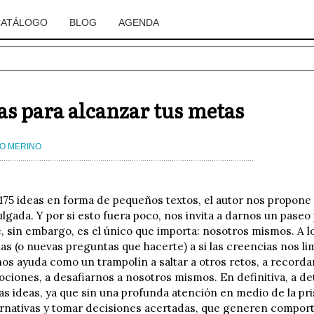
CATÁLOGO
BLOG
AGENDA
eas para alcanzar tus metas
O MERINO
 175 ideas en forma de pequeños textos, el autor nos propone 
lgada. Y por si esto fuera poco, nos invita a darnos un paseo 
, sin embargo, es el único que importa: nosotros mismos. A l
as (o nuevas preguntas que hacerte) a si las creencias nos li
os ayuda como un trampolín a saltar a otros retos, a recor
mociones, a desafiarnos a nosotros mismos. En definitiva, a 
las ideas, ya que sin una profunda atención en medio de la pr
ternativas y tomar decisiones acertadas, que generen comport