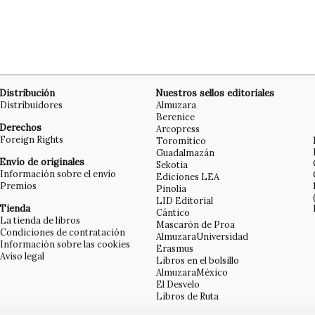
Distribución
Nuestros sellos editoriales
Distribuidores
Almuzara
Berenice
Derechos
Arcopress
Foreign Rights
Toromítico
Guadalmazán
Envío de originales
Sekotia
Información sobre el envío
Ediciones LEA
Premios
Pinolia
LID Editorial
Tienda
Cántico
La tienda de libros
Mascarón de Proa
Condiciones de contratación
AlmuzaraUniversidad
Información sobre las cookies
Erasmus
Aviso legal
Libros en el bolsillo
AlmuzaraMéxico
El Desvelo
Libros de Ruta