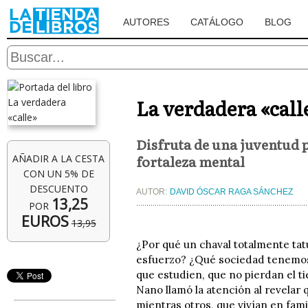
AUTORES
CATÁLOGO
BLOG
La verdadera «call
Disfruta de una juventud pl
fortaleza mental
AÑADIR A LA CESTA
CON UN 5% DE
DESCUENTO
AUTOR:
DAVID ÓSCAR RAGA SÁNCHEZ
13,25
POR
EUROS
13,95
¿Por qué un chaval totalmente tatua
esfuerzo? ¿Qué sociedad tenemos 
que estudien, que no pierdan el t
Nano llamó la atención al revelar 
mientras otros, que vivían en fam