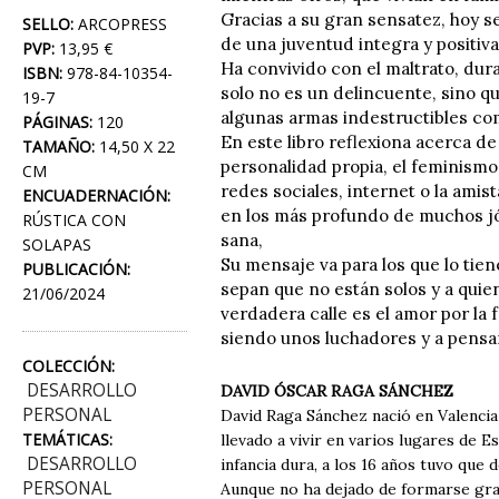
Gracias a su gran sensatez, hoy s
SELLO:
ARCOPRESS
de una juventud integra y positiva
PVP:
13,95 €
Ha convivido con el maltrato, dura
ISBN:
978-84-10354-
solo no es un delincuente, sino q
19-7
algunas armas indestructibles com
PÁGINAS:
120
En este libro reflexiona acerca de l
TAMAÑO:
14,50 X 22
personalidad propia, el feminismo, 
CM
redes sociales, internet o la amis
ENCUADERNACIÓN:
en los más profundo de muchos j
RÚSTICA CON
sana,
SOLAPAS
Su mensaje va para los que lo tien
PUBLICACIÓN:
sepan que no están solos y a quien
21/06/2024
verdadera calle es el amor por la fa
siendo unos luchadores y a pensar
COLECCIÓN:
DESARROLLO
DAVID ÓSCAR RAGA SÁNCHEZ
PERSONAL
David Raga Sánchez nació en Valencia 
TEMÁTICAS:
llevado a vivir en varios lugares de 
DESARROLLO
infancia dura, a los 16 años tuvo que
PERSONAL
Aunque no ha dejado de formarse grac