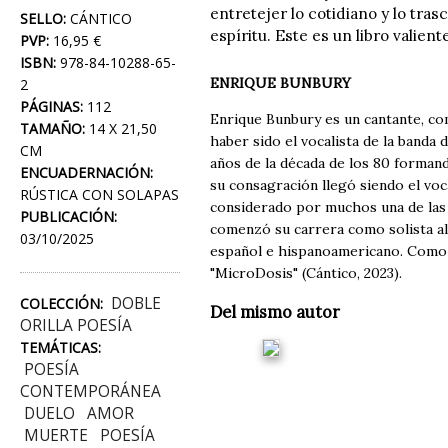
entretejer lo cotidiano y lo tr
SELLO:
CÁNTICO
espíritu. Este es un libro valie
PVP:
16,95 €
ISBN:
978-84-10288-65-
ENRIQUE BUNBURY
2
PÁGINAS:
112
Enrique Bunbury es un cantante, c
TAMAÑO:
14 X 21,50
haber sido el vocalista de la banda
CM
años de la década de los 80 forman
ENCUADERNACIÓN:
su consagración llegó siendo el voca
RÚSTICA CON SOLAPAS
considerado por muchos una de las 
PUBLICACIÓN:
comenzó su carrera como solista al
03/10/2025
español e hispanoamericano. Como po
"MicroDosis" (Cántico, 2023).
DOBLE
COLECCIÓN:
Del mismo autor
ORILLA POESÍA
TEMÁTICAS:
POESÍA
CONTEMPORÁNEA
DUELO
AMOR
MUERTE
POESÍA