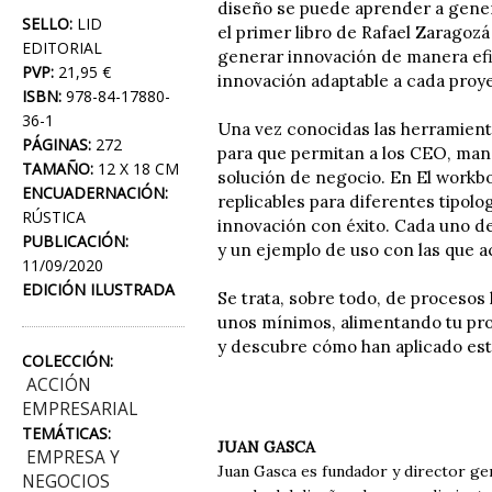
diseño se puede aprender a genera
SELLO:
LID
el primer libro de Rafael Zaragoz
EDITORIAL
generar innovación de manera efi
PVP:
21,95 €
innovación adaptable a cada proye
ISBN:
978-84-17880-
36-1
Una vez conocidas las herramienta
PÁGINAS:
272
para que permitan a los CEO, mana
TAMAÑO:
12 X 18 CM
solución de negocio. En El workbo
ENCUADERNACIÓN:
replicables para diferentes tipol
RÚSTICA
innovación con éxito. Cada uno de
PUBLICACIÓN:
y un ejemplo de uso con las que a
11/09/2020
EDICIÓN ILUSTRADA
Se trata, sobre todo, de procesos
unos mínimos, alimentando tu pro
y descubre cómo han aplicado est
COLECCIÓN:
ACCIÓN
EMPRESARIAL
TEMÁTICAS:
JUAN GASCA
EMPRESA Y
Juan Gasca es fundador y director ge
NEGOCIOS