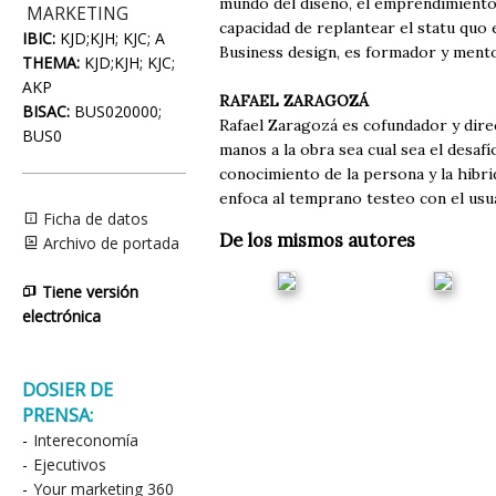
mundo del diseño, el emprendimiento 
MARKETING
capacidad de replantear el statu quo 
IBIC:
KJD;KJH; KJC; A
Business design, es formador y mento
THEMA:
KJD;KJH; KJC;
AKP
RAFAEL ZARAGOZÁ
BISAC:
BUS020000;
Rafael Zaragozá es cofundador y dir
BUS0
manos a la obra sea cual sea el desaf
conocimiento de la persona y la hibr
enfoca al temprano testeo con el usua
Ficha de datos
De los mismos autores
Archivo de portada
Tiene versión
electrónica
DOSIER DE
PRENSA:
-
Intereconomía
-
Ejecutivos
-
Your marketing 360