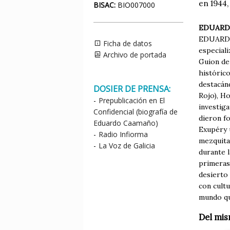
en 1944,
BISAC:
BIO007000
EDUARD
EDUARDO 
Ficha de datos
especiali
Archivo de portada
Guion de 
histórico
destacán
DOSIER DE PRENSA:
Rojo), Ho
-
Prepublicación en El
investiga
Confidencial (biografía de
dieron fo
Eduardo Caamaño)
Exupéry 
-
Radio Infiorma
mezquita
-
La Voz de Galicia
durante 
primeras
desierto 
con cultu
mundo qu
Del mis