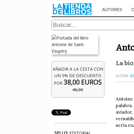
AUTORES
Anto
La bio
AÑADIR A LA CESTA CON
UN 5% DE DESCUENTO
AUTOR:
E
38,00 EUROS
POR
40,00
Antoine 
palabra.
aviador,
versatil
sería e
SELLO:
EDITORIAL