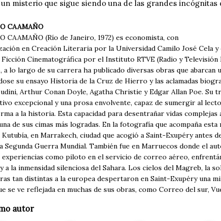
 un misterio que sigue siendo una de las grandes incógnitas
O CAAMAÑO
CAAMAÑO (Río de Janeiro, 1972) es economista, con
zación en Creación Literaria por la Universidad Camilo José Cela y
Ficción Cinematográfica por el Instituto RTVE (Radio y Televisión 
, a lo largo de su carrera ha publicado diversas obras que abarcan 
dose su ensayo Historia de la Cruz de Hierro y las aclamadas biogr
udini, Arthur Conan Doyle, Agatha Christie y Edgar Allan Poe. Su t
tivo excepcional y una prosa envolvente, capaz de sumergir al lect
rma a la historia. Esta capacidad para desentrañar vidas complejas 
una de sus cimas más logradas. En la fotografía que acompaña esta 
 Kutubía, en Marrakech, ciudad que acogió a Saint-Exupéry antes de
la Segunda Guerra Mundial. También fue en Marruecos donde el autor
 experiencias como piloto en el servicio de correo aéreo, enfrentá
y a la inmensidad silenciosa del Sahara. Los cielos del Magreb, la so
ras tan distintas a la europea despertaron en Saint-Exupéry una mir
e se ve reflejada en muchas de sus obras, como Correo del sur, Vu
mo autor