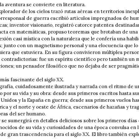
a aventura se convierte en literatura.
lorador de los cielos trazó rutas aéreas en territorios inexp
rresponsal de guerra escribió artículos impregnados de hum
cas; inventor visionario, registró catorce patentes destinadas
acta en matemáticas, propuso teoremas que brotaban de una 
xión casi mística con la naturaleza que le confería una habi
; junto con un magnetismo personal y una elocuencia que lo
era que estuviera. En su figura convivieron múltiples person
ontradictorias: fue un espíritu científico pero también un 
iones; un pensador filosófico que no dejaba de ser pragmáti
 más fascinante del siglo XX.
grafía, cuidadosamente ilustrada y narrada con el ritmo de u
 por su vida y su obra: desde sus primeros escritos hasta sus
Unidos y la España en guerra; desde sus primeros vuelos ha
ca y el norte y oeste de África, escenarios de hazañas y tra
bras del ser humano.
r se sumergirá en detalles deliciosos sobre los primeros días 
ocidos de su vida y curiosidades de una época convulsa en la
de gran trascendencia para el siglo XX. El libro también expl