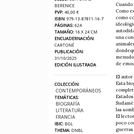
Cuando l
BERENICE
Como exp
PVP:
40,00 €
como co
ISBN:
979-13-87811-16-7
ideológi
PÁGINAS:
624
autodid
TAMAÑO:
16 X 24 CM
una cone
ENCUADERNACIÓN:
animales
CARTONÉ
dondequi
PUBLICACIÓN:
menudo c
31/10/2025
de emoc
EDICIÓN ILUSTRADA
El autor
Esta bio
COLECCIÓN:
completo
CONTEMPORÁNEOS
Estados 
TEMÁTICAS:
Sudaméri
BIOGRAFÍA
las som
LITERATURA
El lecto
FRANCIA
poco con
IBIC:
BGL
guerras 
THEMA:
DNBL