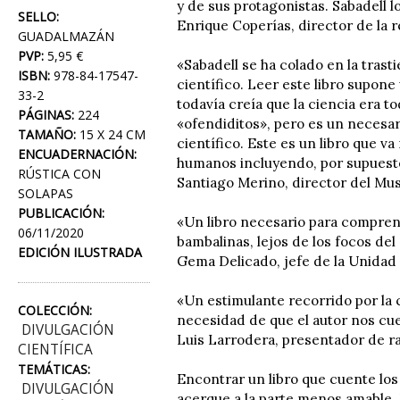
y de sus protagonistas. Sabadell l
SELLO:
Enrique Coperías, director de la 
GUADALMAZÁN
PVP:
5,95 €
«Sabadell se ha colado en la trast
ISBN:
978-84-17547-
científico. Leer este libro supone
33-2
todavía creía que la ciencia era 
PÁGINAS:
224
«ofendiditos», pero es un necesa
TAMAÑO:
15 X 24 CM
científico. Este es un libro que va
ENCUADERNACIÓN:
humanos incluyendo, por supuesto,
RÚSTICA CON
Santiago Merino, director del Mu
SOLAPAS
PUBLICACIÓN:
«Un libro necesario para comprend
06/11/2020
bambalinas, lejos de los focos del
EDICIÓN ILUSTRADA
Gema Delicado, jefe de la Unidad 
«Un estimulante recorrido por la c
COLECCIÓN:
necesidad de que el autor nos cu
DIVULGACIÓN
Luis Larrodera, presentador de ra
CIENTÍFICA
TEMÁTICAS:
Encontrar un libro que cuente los 
DIVULGACIÓN
acerque a la parte menos amable. 