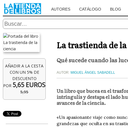
AUTORES
CATÁLOGO
BLOG
La trastienda de la
Qué sucede cuando las luce
AÑADIR A LA CESTA
CON UN 5% DE
AUTOR:
MIGUEL ÁNGEL SABADELL
DESCUENTO
5,65 EUROS
POR
Un libro que bucea en el trasfo
5,95
intríngulis y destapa el lado h
avances de la ciencia.
«Un apasionante viaje como nunca a
grandezas que oculta en su trastie