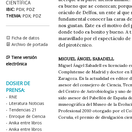
CIENTÍFICA
es bueno que se conozcan; porque 
IBIC:
PDX; PDZ
oráculo de Delfos, un ente al que
THEMA:
PDX; PDZ
fundamental conocer las caras de
nos gustan. Este es el motivo del 
donde todo es bonito y bueno. A t
Ficha de datos
maravillado por el espectáculo de 
Archivo de portada
del pirotécnico.
Tiene versión
MIGUEL ÁNGEL SABADELL
electrónica
Miguel Ángel Sabadell es licenciado e
Complutense de Madrid y doctor en Fí
Zaragoza. En la actualidad es editor 
DOSIER DE
asesor del consejero de Ciencia, Tec
PRENSA:
del Centro de Astrobiología y uno de
-
RNE
sido asesor del Pabellón de España d
-
Literatura Noticias
museográfica del Museo de la Evoluci
-
Tendencias 21
Profesional 2010 otorgado por el Cole
-
Enroque de Ciencia
Coruña, el premio de divulgación cien
-
Anika entre libros
-
Anika entre libros