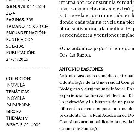
interna por reconstruir la verdad 
ISBN:
978-84-10524-
una trama mucho más siniestra? ¿Po
22-4
Esta novela es una inmersión en l
PÁGINAS:
368
donde cada página revela una piez
TAMAÑO:
15 X 23 CM
obra cautivadora, a la medida de 
ENCUADERNACIÓN:
sorprendentes y tensiones implac
RÚSTICA CON
SOLAPAS
«Una auténtica page-turner que nos
PUBLICACIÓN:
Ors, La Razón.
24/01/2025
ANTONIO BASCONES
Antonio Bascones es médico estomatól
COLECCIÓN:
Odontología de la Universidad Complu
NOVELA
Biológicas y cirujano maxilofacial. En
TEMÁTICAS:
experiencia, La fuerza del destino, E
NOVELA
La invitación y La historia de un pas
SUSPENSE
diferentes discursos para su toma de
IBIC:
FV
presidente de la Real Academia de Do
THEMA:
FV
Con Almuzara ha publicado la novela 
BISAC:
FIC014000
Camino de Santiago.