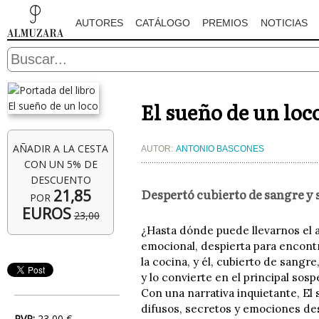
AUTORES
CATÁLOGO
PREMIOS
NOTICIAS
El sueño de un loc
AÑADIR A LA CESTA
AUTOR:
ANTONIO BASCONES
CON UN 5% DE
DESCUENTO
Despertó cubierto de sangre y 
21,85
POR
EUROS
23,00
¿Hasta dónde puede llevarnos el 
emocional, despierta para encont
la cocina, y él, cubierto de sangr
y lo convierte en el principal s
Con una narrativa inquietante, El 
difusos, secretos y emociones des
PVP:
23,00 €