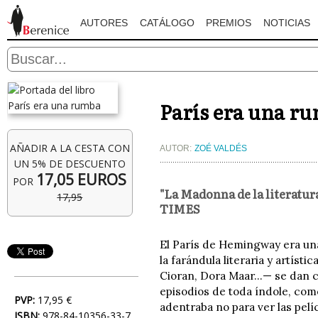
AUTORES
CATÁLOGO
PREMIOS
NOTICIAS
París era una r
AÑADIR A LA CESTA CON
AUTOR:
ZOÉ VALDÉS
UN 5% DE DESCUENTO
17,05 EUROS
POR
"La Madonna de la literatu
17,95
TIMES
El París de Hemingway era una
la farándula literaria y artíst
Cioran, Dora Maar...— se dan c
episodios de toda índole, como
PVP:
17,95 €
adentraba no para ver las pelí
ISBN:
978-84-10356-33-7