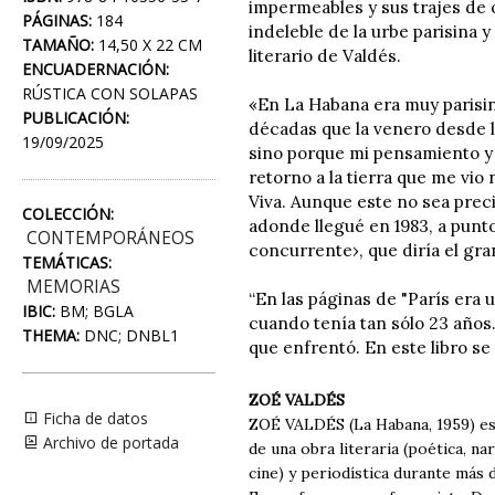
impermeables y sus trajes de 
PÁGINAS:
184
indeleble de la urbe parisina 
TAMAÑO:
14,50 X 22 CM
literario de Valdés.
ENCUADERNACIÓN:
RÚSTICA CON SOLAPAS
«En La Habana era muy parisin
PUBLICACIÓN:
décadas que la venero desde la
19/09/2025
sino porque mi pensamiento y 
retorno a la tierra que me vio
Viva. Aunque este no sea precis
COLECCIÓN:
adonde llegué en 1983, a punto
CONTEMPORÁNEOS
concurrente›, que diría el gr
TEMÁTICAS:
MEMORIAS
“En las páginas de "París era 
IBIC:
BM; BGLA
cuando tenía tan sólo 23 años.
THEMA:
DNC; DNBL1
que enfrentó. En este libro se
ZOÉ VALDÉS
Ficha de datos
ZOÉ VALDÉS (La Habana, 1959) es e
Archivo de portada
de una obra literaria (poética, na
cine) y periodística durante más 