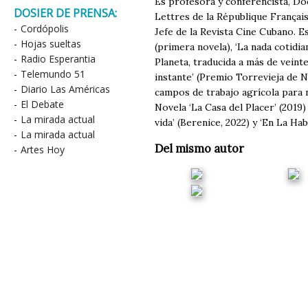
Es profesora y conferencista, Do
DOSIER DE PRENSA:
Lettres de la République Française
-
Cordópolis
Jefe de la Revista Cine Cubano. E
-
Hojas sueltas
(primera novela), ‘La nada cotidian
-
Radio Esperantia
Planeta, traducida a más de veint
-
Telemundo 51
instante’ (Premio Torrevieja de No
-
Diario Las Américas
campos de trabajo agrícola para n
-
El Debate
Novela ‘La Casa del Placer’ (2019)
-
La mirada actual
vida’ (Berenice, 2022) y ‘En La Ha
-
La mirada actual
Del mismo autor
-
Artes Hoy