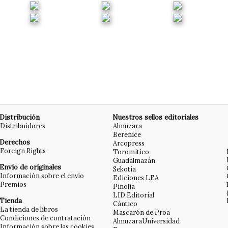
Distribución
Nuestros sellos editoriales
Distribuidores
Almuzara
Berenice
Derechos
Arcopress
Foreign Rights
Toromítico
Guadalmazán
Envío de originales
Sekotia
Información sobre el envío
Ediciones LEA
Premios
Pinolia
LID Editorial
Tienda
Cántico
La tienda de libros
Mascarón de Proa
Condiciones de contratación
AlmuzaraUniversidad
Información sobre las cookies