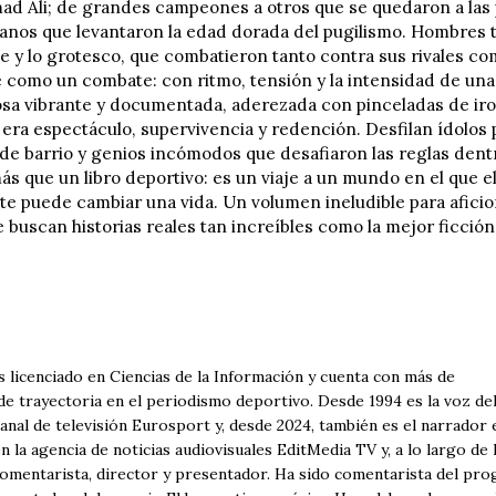
 Ali; de grandes campeones a otros que se quedaron a las pu
llanos que levantaron la edad dorada del pugilismo. Hombres 
me y lo grotesco, que combatieron tanto contra sus rivales c
te como un combate: con ritmo, tensión y la intensidad de u
sa vibrante y documentada, aderezada con pinceladas de iron
era espectáculo, supervivencia y redención. Desfilan ídolos
 de barrio y genios incómodos que desafiaron las reglas dentr
s que un libro deportivo: es un viaje a un mundo en el que e
e puede cambiar una vida. Un volumen ineludible para aficio
 buscan historias reales tan increíbles como la mejor ficción
 licenciado en Ciencias de la Información y cuenta con más de
de trayectoria en el periodismo deportivo. Desde 1994 es la voz de
anal de televisión Eurosport y, desde 2024, también es el narrador 
n la agencia de noticias audiovisuales EditMedia TV y, a lo largo de
omentarista, director y presentador. Ha sido comentarista del pr