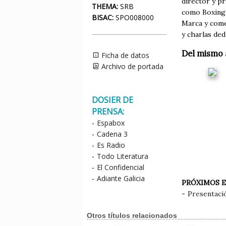
director y p
THEMA:
SRB
como Boxing 
BISAC:
SPO008000
Marca y come
y charlas ded
Del mismo 
Ficha de datos
Archivo de portada
DOSIER DE
PRENSA:
-
Espabox
-
Cadena 3
-
Es Radio
-
Todo Literatura
-
El Confidencial
-
Adiante Galicia
PRÓXIMOS 
-
Presentaci
Otros títulos relacionados