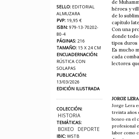
de Muhammad
SELLO:
EDITORIAL
héroes y vi
ALMUZARA
de lo subli
PVP:
19,95 €
capítulo la
ISBN:
979-13-70202-
Con una pro
80-4
donde todo 
PÁGINAS:
216
tipos duros
TAMAÑO:
15 X 24 CM
Es mucho má
ENCUADERNACIÓN:
cada combat
RÚSTICA CON
lectores que
SOLAPAS
PUBLICACIÓN:
13/03/2026
EDICIÓN ILUSTRADA
JORGE LERA
Jorge Lera es
COLECCIÓN:
treinta años 
HISTORIA
boxeo en el c
TEMÁTICAS:
profesional e
BOXEO
DEPORTE
labor como c
IBIC:
WSTB