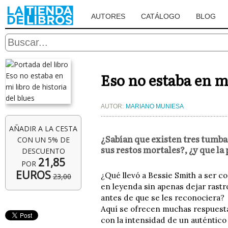
AUTORES
CATÁLOGO
BLOG
Eso no estaba en mi
AUTOR:
MARIANO MUNIESA
AÑADIR A LA CESTA
¿Sabían que existen tres tumbas
CON UN 5% DE
sus restos mortales?, ¿y que la
DESCUENTO
21,85
POR
EUROS
¿Qué llevó a Bessie Smith a ser c
23,00
en leyenda sin apenas dejar rast
antes de que se les reconociera?
Aquí se ofrecen muchas respuestas,
con la intensidad de un auténtico