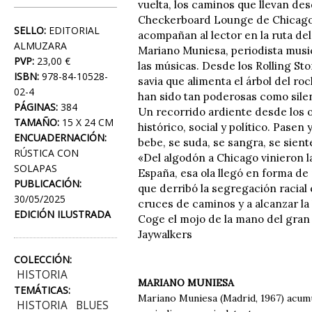
vuelta, los caminos que llevan des
Checkerboard Lounge de Chicago al 
SELLO:
EDITORIAL
acompañan al lector en la ruta del
ALMUZARA
Mariano Muniesa, periodista music
PVP:
23,00 €
las músicas. Desde los Rolling St
ISBN:
978-84-10528-
savia que alimenta el árbol del roc
02-4
han sido tan poderosas como sile
PÁGINAS:
384
Un recorrido ardiente desde los 
TAMAÑO:
15 X 24 CM
histórico, social y político. Pase
ENCUADERNACIÓN:
bebe, se suda, se sangra, se sien
RÚSTICA CON
«Del algodón a Chicago vinieron l
SOLAPAS
España, esa ola llegó en forma de 
PUBLICACIÓN:
que derribó la segregación racial 
30/05/2025
cruces de caminos y a alcanzar la
EDICIÓN ILUSTRADA
Coge el mojo de la mano del gran
Jaywalkers
COLECCIÓN:
HISTORIA
MARIANO MUNIESA
TEMÁTICAS:
Mariano Muniesa (Madrid, 1967) acumul
HISTORIA
BLUES