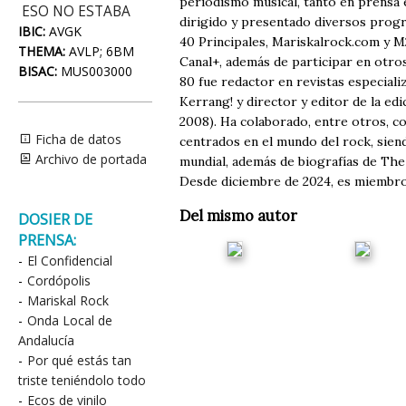
periodismo musical, tanto en prensa e
ESO NO ESTABA
dirigido y presentado diversos prog
IBIC:
AVGK
40 Principales, Mariskalrock.com y M
THEMA:
AVLP; 6BM
Canal+, además de participar en otro
BISAC:
MUS003000
80 fue redactor en revistas especial
Kerrang! y director y editor de la ed
2008). Ha colaborado, entre otros, c
Ficha de datos
centrados en el mundo del rock, siend
Archivo de portada
mundial, además de biografías de The 
Desde diciembre de 2024, es miembro
Del mismo autor
DOSIER DE
PRENSA:
-
El Confidencial
-
Cordópolis
-
Mariskal Rock
-
Onda Local de
Andalucía
-
Por qué estás tan
triste teniéndolo todo
-
Ecos de vinilo