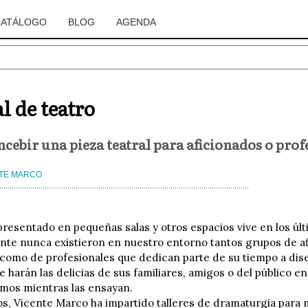
CATÁLOGO
BLOG
AGENDA
 de teatro
ebir una pieza teatral para aficionados o prof
TE MARCO
epresentado en pequeñas salas y otros espacios vive en los úl
te nunca existieron en nuestro entorno tantos grupos de af
 como de profesionales que dedican parte de su tiempo a dis
e harán las delicias de sus familiares, amigos o del público e
smos mientras las ensayan.
s, Vicente Marco ha impartido talleres de dramaturgia para m