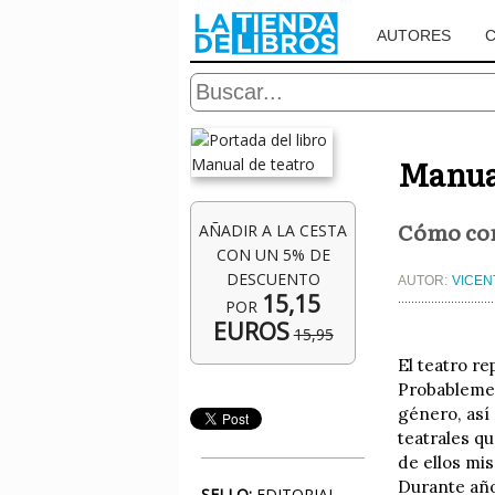
AUTORES
Manual
Cómo conc
AÑADIR A LA CESTA
CON UN 5% DE
DESCUENTO
AUTOR:
VICEN
15,15
POR
EUROS
15,95
El teatro r
Probablemen
género, así
teatrales qu
de ellos mi
Durante año
SELLO:
EDITORIAL