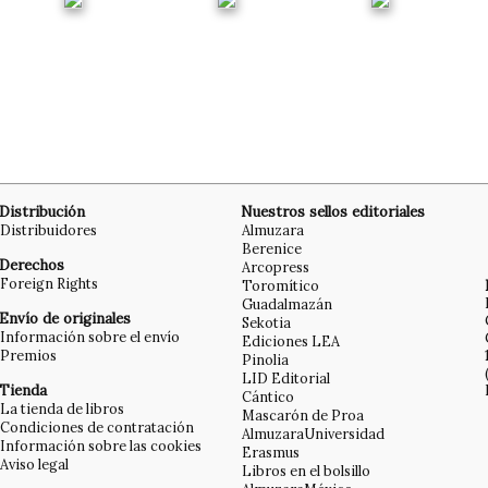
Distribución
Nuestros sellos editoriales
Distribuidores
Almuzara
Berenice
Derechos
Arcopress
Foreign Rights
Toromítico
Guadalmazán
Envío de originales
Sekotia
Información sobre el envío
Ediciones LEA
Premios
Pinolia
LID Editorial
Tienda
Cántico
La tienda de libros
Mascarón de Proa
Condiciones de contratación
AlmuzaraUniversidad
Información sobre las cookies
Erasmus
Aviso legal
Libros en el bolsillo