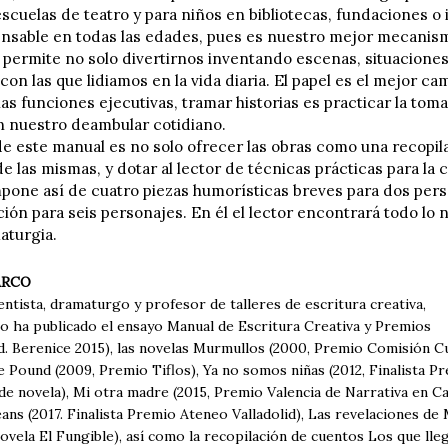
scuelas de teatro y para niños en bibliotecas, fundaciones o 
ensable en todas las edades, pues es nuestro mejor mecanism
permite no solo divertirnos inventando escenas, situaciones, 
con las que lidiamos en la vida diaria. El papel es el mejor 
las funciones ejecutivas, tramar historias es practicar la to
 nuestro deambular cotidiano.
de este manual es no solo ofrecer las obras como una recopila
 las mismas, y dotar al lector de técnicas prácticas para la 
mpone así de cuatro piezas humorísticas breves para dos per
ión para seis personajes. En él el lector encontrará todo lo
aturgia.
ARCO
entista, dramaturgo y profesor de talleres de escritura creativa,
o ha publicado el ensayo Manual de Escritura Creativa y Premios
d. Berenice 2015), las novelas Murmullos (2000, Premio Comisión Cul
e Pound (2009, Premio Tiflos), Ya no somos niñas (2012, Finalista 
e novela), Mi otra madre (2015, Premio Valencia de Narrativa en Ca
ns (2017. Finalista Premio Ateneo Valladolid), Las revelaciones de M
vela El Fungible), así como la recopilación de cuentos Los que lle