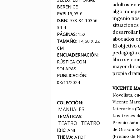
adultos en e
BERENICE
algo indisp
PVP:
15,95 €
ingenio nos 
ISBN:
978-84-10356-
situaciones 
34-4
desarrollar 
PÁGINAS:
152
abocados en
TAMAÑO:
14,50 X 22
El objetivo 
CM
pedagogía de
ENCUADERNACIÓN:
libro se co
RÚSTICA CON
mayor durac
SOLAPAS
propia dram
PUBLICACIÓN:
08/11/2024
VICENTE M
Novelista, cu
Vicente Marc
COLECCIÓN:
Literarios (E
MANUALES
Los trenes d
TEMÁTICAS:
Premio Jaén d
TEATRO
TEATRO
de Orsson Bea
IBIC:
ANF
(Premio de No
THEMA:
ATDF