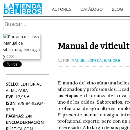
AUTORES
CATÁLOGO
BLOG
Manual de viticult
AUTOR:
MANUEL LÓPEZ ALEJANDRE
El mundo del vino aúna una belle
SELLO:
EDITORIAL
aficionados y profesionales. Desde 
ALMUZARA
las etapas en la crianza de la uva
PVP:
17,95 €
uno de los caldos. Saborearlos, re
ISBN:
978-84-92924-
profesional de agricultores, enól
32-5
El presente manual consigue intro
PÁGINAS:
240
profesional experto, pero con un e
ENCUADERNACIÓN:
interesado. A lo largo de sus pági
RÚSTICA CON