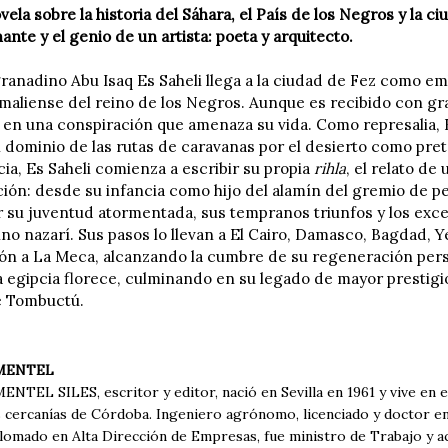
ela sobre la historia del Sáhara, el País de los Negros y la c
nte y el genio de un artista: poeta y arquitecto.
 granadino Abu Isaq Es Saheli llega a la ciudad de Fez como 
aliense del reino de los Negros. Aunque es recibido con gr
 en una conspiración que amenaza su vida. Como represalia, 
el dominio de las rutas de caravanas por el desierto como pre
ia, Es Saheli comienza a escribir su propia
rihla
, el relato de
ión: desde su infancia como hijo del alamín del gremio de 
 su juventud atormentada, sus tempranos triunfos y los exce
reino nazarí. Sus pasos lo llevan a El Cairo, Damasco, Bagdad
ón a La Meca, alcanzando la cumbre de su regeneración pers
a egipcia florece, culminando en su legado de mayor prestigio
e Tombuctú.
MENTEL
TEL SILES, escritor y editor, nació en Sevilla en 1961 y vive en e
s cercanías de Córdoba. Ingeniero agrónomo, licenciado y doctor e
lomado en Alta Dirección de Empresas, fue ministro de Trabajo y a