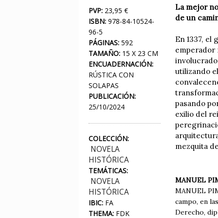
La mejor nov
PVP:
23,95 €
de un camina
ISBN:
978-84-10524-
96-5
En 1337, el
PÁGINAS:
592
emperador m
TAMAÑO:
15 X 23 CM
involucrado
ENCUADERNACIÓN:
utilizando 
RÚSTICA CON
convalecenc
SOLAPAS
transformac
PUBLICACIÓN:
pasando por
25/10/2024
exilio del 
peregrinaci
arquitectur
COLECCIÓN:
mezquita d
NOVELA
HISTÓRICA
TEMÁTICAS:
MANUEL PI
NOVELA
MANUEL PIMEN
HISTÓRICA
campo, en la
IBIC:
FA
Derecho, dip
THEMA:
FDK