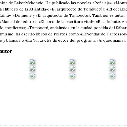
ior de BakerMckenzie. Ha publicado las novelas «Peñalaja»; «Montel
El librero de la Atlántida»; «El arquitecto de Tombuctú»; «El decál
 Califa», «Dolmen» y «El arquitecto de Tombuctú». También es autor
 «Manual del editor»; «El libro de la escritura vital»; «Blas Infante. A
e conflictos»; «Tombuctú, andalusíes en la ciudad perdida del Sáhar
imismo, ha escrito libros de relatos como «Leyendas de Tartessos»
e y blanco» o «La Yurta». Es director del programa «Arqueomanía», 
autor