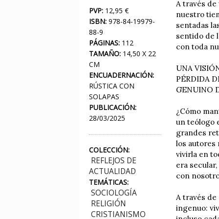
A través de
PVP:
12,95 €
nuestro tie
ISBN:
978-84-19979-
sentadas las
88-9
sentido de l
PÁGINAS:
112
con toda nu
TAMAÑO:
14,50 X 22
CM
UNA VISIÓ
ENCUADERNACIÓN:
PÉRDIDA D
RÚSTICA CON
GENUINO D
SOLAPAS
PUBLICACIÓN:
¿Cómo mante
28/03/2025
un teólogo 
grandes ret
los autores
COLECCIÓN:
vivirla en t
REFLEJOS DE
era secular
ACTUALIDAD
con nosotro
TEMÁTICAS:
SOCIOLOGÍA
A través de
RELIGIÓN
ingenuo: viv
CRISTIANISMO
incluso cad