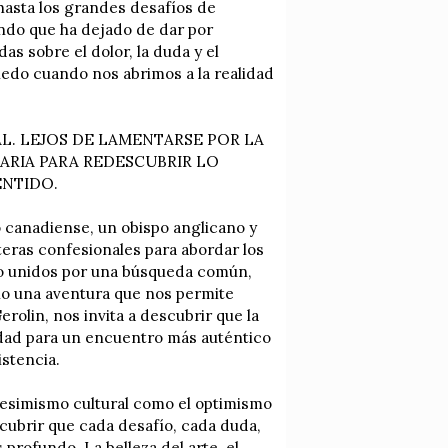
hasta los grandes desafíos de
ndo que ha dejado de dar por
as sobre el dolor, la duda y el
miedo cuando nos abrimos a la realidad
. LEJOS DE LAMENTARSE POR LA
ARIA PARA REDESCUBRIR LO
ENTIDO.
 canadiense, un obispo anglicano y
eras confesionales para abordar los
ro unidos por una búsqueda común,
ino una aventura que nos permite
rolin, nos invita a descubrir que la
idad para un encuentro más auténtico
istencia.
pesimismo cultural como el optimismo
scubrir que cada desafío, cada duda,
profundo. La belleza del arte, el