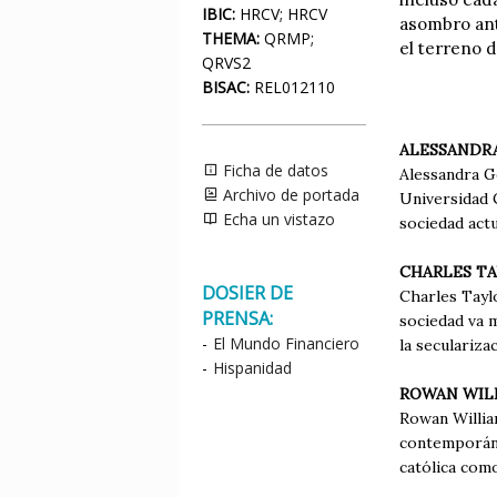
IBIC:
HRCV; HRCV
asombro ant
THEMA:
QRMP;
el terreno 
QRVS2
BISAC:
REL012110
ALESSANDR
Ficha de datos
Alessandra Ge
Archivo de portada
Universidad C
Echa un vistazo
sociedad actu
CHARLES T
DOSIER DE
Charles Taylo
PRENSA:
sociedad va m
-
El Mundo Financiero
la seculariza
-
Hispanidad
ROWAN WIL
Rowan Willia
contemporáneo
católica como