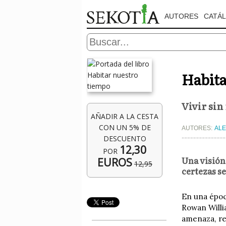
AUTORES
CATÁ
Habita
Vivir sin
AÑADIR A LA CESTA
CON UN 5% DE
AUTORES:
ALE
DESCUENTO
12,30
POR
Una visión
EUROS
12,95
certezas s
En una époc
Rowan Willi
amenaza, re