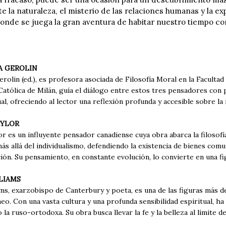
e la naturaleza, el misterio de las relaciones humanas y la e
donde se juega la gran aventura de habitar nuestro tiempo c
A GEROLIN
rolin (ed.), es profesora asociada de Filosofía Moral en la Facultad
atólica de Milán, guía el diálogo entre estos tres pensadores con 
al, ofreciendo al lector una reflexión profunda y accesible sobre l
AYLOR
r es un influyente pensador canadiense cuya obra abarca la filosofía, l
ás allá del individualismo, defendiendo la existencia de bienes co
ción. Su pensamiento, en constante evolución, lo convierte en una figu
LIAMS
ms, exarzobispo de Canterbury y poeta, es una de las figuras más d
. Con una vasta cultura y una profunda sensibilidad espiritual, ha
 la ruso-ortodoxa. Su obra busca llevar la fe y la belleza al límite 