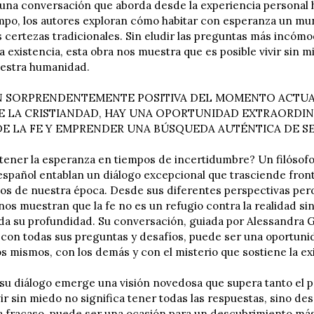
 una conversación que aborda desde la experiencia personal 
mpo, los autores exploran cómo habitar con esperanza un mu
 certezas tradicionales. Sin eludir las preguntas más incómod
a existencia, esta obra nos muestra que es posible vivir sin 
estra humanidad.
N SORPRENDENTEMENTE POSITIVA DEL MOMENTO ACTUAL
E LA CRISTIANDAD, HAY UNA OPORTUNIDAD EXTRAORDIN
E LA FE Y EMPRENDER UNA BÚSQUEDA AUTÉNTICA DE S
ner la esperanza en tiempos de incertidumbre? Un filósofo
español entablan un diálogo excepcional que trasciende front
os de nuestra época. Desde sus diferentes perspectivas pe
 nos muestran que la fe no es un refugio contra la realidad s
oda su profundidad. Su conversación, guiada por Alessandra Ge
, con todas sus preguntas y desafíos, puede ser una oportun
s mismos, con los demás y con el misterio que sostiene la ex
 su diálogo emerge una visión novedosa que supera tanto el 
ir sin miedo no significa tener todas las respuestas, sino de
a fracaso, puede ser una ocasión para un descubrimiento más 