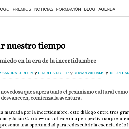
LOGO
PREMIOS
NOTICIAS
FORMACIÓN
BLOG
AGENDA
r nuestro tiempo
 miedo en la era de la incertidumbre
y
y
y
SSANDRA GEROLIN
CHARLES TAYLOR
ROWAN WILLIAMS
JULIÁN CA
 novedosa que supera tanto el pesimismo cultural como
e desvanecen, comienza la aventura.
a marcada por la incertidumbre, este diálogo entre tres gr
ams y Julián Carrón— nos ofrece una perspectiva sorprendente
presenta una oportunidad para redescubrir la esencia de lo hu