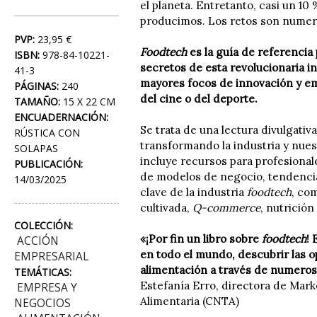
el planeta. Entretanto, casi un 10
producimos. Los retos son numero
PVP:
23,95 €
Foodtech
es la guía de referencia
ISBN:
978-84-10221-
secretos de esta revolucionaria in
41-3
mayores focos de innovación y emp
PÁGINAS:
240
del cine o del deporte.
TAMAÑO:
15 X 22 CM
ENCUADERNACIÓN:
Se trata de una lectura divulgati
RÚSTICA CON
transformando la industria y nue
SOLAPAS
incluye recursos para profesional
PUBLICACIÓN:
de modelos de negocio, tendencias
14/03/2025
clave de la industria
foodtech
, co
cultivada,
Q-commerce
, nutrición
COLECCIÓN:
«¡Por fin un libro sobre
foodtech
! 
ACCIÓN
en todo el mundo, descubrir las 
EMPRESARIAL
alimentación a través de numeros
TEMÁTICAS:
Estefanía Erro, directora de Mar
EMPRESA Y
Alimentaria (CNTA)
NEGOCIOS