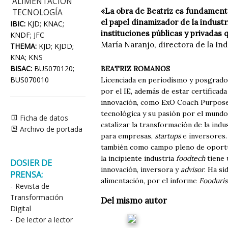
ALIMENTACIÓN
«La obra de Beatriz es fundament
TECNOLOGÍA
el papel dinamizador de la industr
IBIC:
KJD; KNAC;
instituciones públicas y privadas
KNDF; JFC
María Naranjo, directora de la Ind
THEMA:
KJD; KJDD;
KNA; KNS
BISAC:
BUS070120;
BEATRIZ ROMANOS
BUS070010
Licenciada en periodismo y posgrado
por el IE, además de estar certificada
innovación, como ExO Coach Purpose 
tecnológica y su pasión por el mundo 
Ficha de datos
catalizar la transformación de la ind
Archivo de portada
para empresas,
startups
e inversores.
también como campo pleno de oportun
la incipiente industria
foodtech
tiene 
DOSIER DE
innovación, inversora y
advisor
. Ha s
PRENSA:
alimentación, por el informe
Fooduris
-
Revista de
Transformación
Del mismo autor
Digital
-
De lector a lector