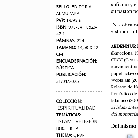
sufismo y el
SELLO:
EDITORIAL
su pasión p
ALMUZARA
PVP:
19,95 €
Esta obra r
ISBN:
978-84-10526-
vislumbrar l
47-1
PÁGINAS:
224
ABDENNUR 
TAMAÑO:
14,50 X 22
(Barcelona, 1
CM
CECC (Centre
ENCUADERNACIÓN:
movimientos 
RÚSTICA
papel activo 
PUBLICACIÓN:
Webislam (200
31/01/2025
Relator de Na
Periódico de
Islámico (20
COLECCIÓN:
El islam anter
ESPIRITUALIDAD
del monoteí
TEMÁTICAS:
ISLAM
RELIGIÓN
Del mismo 
IBIC:
HRHP
THEMA:
QRVP