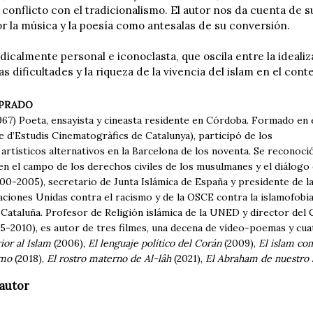
 conflicto con el tradicionalismo. El autor nos da cuenta de 
or la música y la poesía como antesalas de su conversión.
adicalmente personal e iconoclasta, que oscila entre la ideal
as dificultades y la riqueza de la vivencia del islam en el c
PRADO
967) Poeta, ensayista y cineasta residente en Córdoba. Formado en 
 d’Estudis Cinematogràfics de Catalunya), participó de los
artísticos alternativos en la Barcelona de los noventa. Se reconoc
en el campo de los derechos civiles de los musulmanes y el diálogo
0-2005), secretario de Junta Islámica de España y presidente de la
ciones Unidas contra el racismo y de la OSCE contra la islamofobia, 
 Cataluña. Profesor de Religión islámica de la UNED y director de
05-2010), es autor de tres filmes, una decena de vídeo-poemas y cua
ior al Islam
(2006),
El lenguaje político del Corán
(2009),
El islam co
smo
(2018),
El rostro materno de Al-lâh
(2021),
El Abraham de nuestro 
autor