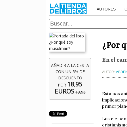
AUTORES
¿Por 
En el cam
AÑADIR A LA CESTA
CON UN 5% DE
AUTOR:
ABDE
DESCUENTO
18,95
POR
EUROS
19,95
Estamos ant
implicacion
primer plano
Los element
cristianismo