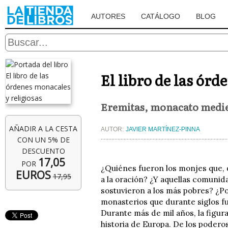
AUTORES
CATÁLOGO
BLOG
El libro de las ór
Eremitas, monacato medie
AÑADIR A LA CESTA
AUTOR:
JAVIER MARTÍNEZ-PINNA
CON UN 5% DE
DESCUENTO
17,05
POR
¿Quiénes fueron los monjes que, d
EUROS
17,95
a la oración? ¿Y aquellas comunid
sostuvieron a los más pobres? ¿Po
monasterios que durante siglos f
Durante más de mil años, la figur
historia de Europa. De los podero