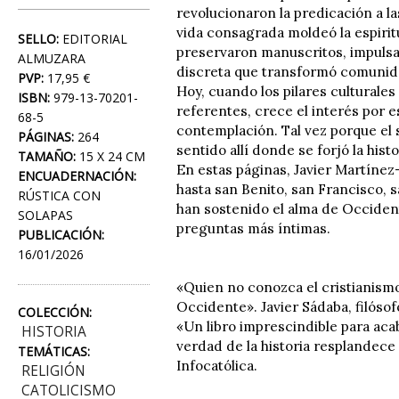
revolucionaron la predicación a l
vida consagrada moldeó la espiritu
SELLO:
EDITORIAL
preservaron manuscritos, impulsar
ALMUZARA
discreta que transformó comunid
PVP:
17,95 €
Hoy, cuando los pilares culturales
ISBN:
979-13-70201-
referentes, crece el interés por e
68-5
contemplación. Tal vez porque el 
PÁGINAS:
264
sentido allí donde se forjó la histo
TAMAÑO:
15 X 24 CM
En estas páginas, Javier Martínez
ENCUADERNACIÓN:
hasta san Benito, san Francisco,
RÚSTICA CON
han sostenido el alma de Occiden
SOLAPAS
preguntas más íntimas.
PUBLICACIÓN:
16/01/2026
«Quien no conozca el cristianismo
Occidente». Javier Sádaba, filósof
COLECCIÓN:
«Un libro imprescindible para acab
HISTORIA
verdad de la historia resplandece 
TEMÁTICAS:
Infocatólica.
RELIGIÓN
CATOLICISMO