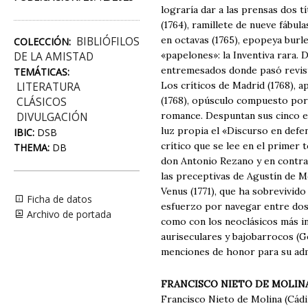
lograría dar a las prensas dos t
(1764), ramillete de nueve fábu
en octavas (1765), epopeya burl
BIBLIÓFILOS
COLECCIÓN:
«papelones»: la Inventiva rara. D
DE LA AMISTAD
entremesados donde pasó revista
TEMÁTICAS:
Los críticos de Madrid (1768), a
LITERATURA
(1768), opúsculo compuesto por 
CLÁSICOS
romance. Despuntan sus cinco en
DIVULGACIÓN
luz propia el «Discurso en defe
IBIC:
DSB
crítico que se lee en el primer
THEMA:
DB
don Antonio Rezano y en contra 
las preceptivas de Agustín de Mo
Venus (1771), que ha sobrevivid
Ficha de datos
esfuerzo por navegar entre dos
Archivo de portada
como con los neoclásicos más i
auriseculares y bajobarrocos (
menciones de honor para su ad
FRANCISCO NIETO DE MOLIN
Francisco Nieto de Molina (Cádiz