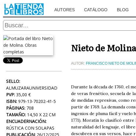
AUTORES
CATÁLOGO
BLOG
Nieto de Molina
AUTOR:
FRANCISCO NIETO DE MOLI
SELLO:
Durante la década de 1760, el 
ALMUZARAUNIVERSIDAD
de veras frenético, secuela de la
PVP:
35,00 €
de medidas represivas, como res
ISBN:
979-13-70202-41-5
partir de 1769. La demanda cons
PÁGINAS:
708
ingenios de pluma fácil y vuelo b
TAMAÑO:
14,50 X 22 CM
1771). Moratín lo clasificó entr
ENCUADERNACIÓN:
naturalidad del lenguaje, el lib
RÚSTICA CON SOLAPAS
descubren en sus versos, hace r
PUBLICACIÓN:
26/12/2025