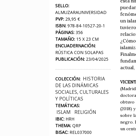
esta hi
SELLO:
puedan
ALMUZARAUNIVERSIDAD
fenóme
PVP:
29,95 €
un isl
ISBN:
978-84-10527-20-1
tuvier
PÁGINAS:
356
relacio
TAMAÑO:
15 X 23 CM
¿Cómo f
ENCUADERNACIÓN:
islamiz
RÚSTICA CON SOLAPAS
Finalm
PUBLICACIÓN:
23/04/2025
fundam
actual,
HISTORIA
COLECCIÓN:
VICEN
DE LAS DINÁMICAS
(Madrid
SOCIALES, CULTURALES
doctora
Y POLÍTICAS
obtuvo 
TEMÁTICAS:
(2018) 
ISLAM
RELIGIÓN
sobre l
IBIC:
HRH
negro. 
THEMA:
QRP
un cent
BISAC:
REL037000