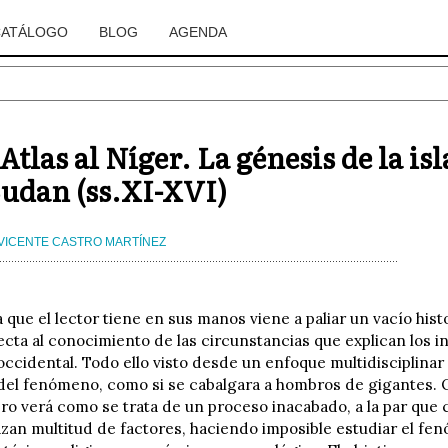
CATÁLOGO
BLOG
AGENDA
Atlas al Níger. La génesis de la i
Sudan (ss.XI-XVI)
VICENTE CASTRO MARTÍNEZ
 que el lector tiene en sus manos viene a paliar un vacío hist
ecta al conocimiento de las circunstancias que explican los in
 occidental. Todo ello visto desde un enfoque multidisciplina
 del fenómeno, como si se cabalgara a hombros de gigantes. 
ibro verá como se trata de un proceso inacabado, a la par que
azan multitud de factores, haciendo imposible estudiar el fe