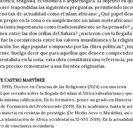
stórica, religiosa, económica o arqueológica. El objetivo es q
 ser respondidas las siguientes preguntas, permitiendo inc
no tan de actualidad como el islam africano: ¿Qué papel de
am propio en la zona o es simplemente un islam norteafrican
on tanta importancia como tradicionalmente se ha pensado? ¿
nes entre las dos orillas del Sahara? ¿nacieron con la llegada
ue la coexistencia entre los valores musulmanes y la religión
ación fue algo popular o impuesto por las élites políticas? ¿tu
ente, huelga decir que para aquellos que deseen comprende
entalista en la zona, esta obra constituirá una referencia, 
 es preciso remontarse a sus fuentes originarias.
TE CASTRO MARTÍNEZ
, 1993). Doctor en Ciencias de las Religiones (2024) con una tesis
l que versaba sobre la llegada del islam al África subsahariana y que
la máxima calificación. En lo formativo, posee un grado en Historia
y de Formación del Profesorado (2019). En lo académico, hasta la actu
a materia en revistas de prestigio (De Medio Aevo o Mirabilia), así c
La islamización de África occidental ss.XI-XVI, 2019). En la actualid
ro de enseñanza secundaria.