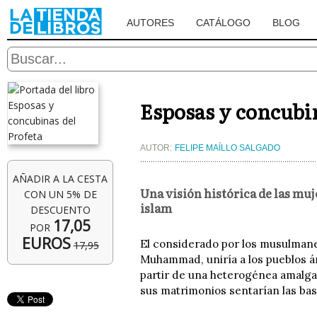
AUTORES
CATÁLOGO
BLOG
Esposas y concubin
AUTOR:
FELIPE MAÍLLO SALGADO
AÑADIR A LA CESTA
Una visión histórica de las muje
CON UN 5% DE
islam
DESCUENTO
17,05
POR
EUROS
El considerado por los musulmane
17,95
Muhammad, uniría a los pueblos ár
partir de una heterogénea amalga
sus matrimonios sentarían las base