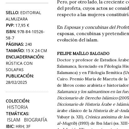
Pero, por otro lado, la creciente
del profeta, cuyos actos se cons
SELLO:
EDITORIAL
respecto a las mujeres constituir
ALMUZARA
PVP:
17,95 €
En
Esposas y concubinas del Profe
ISBN:
978-84-10526-
esposas, concubinas y pretendien
58-7
evolución del islam.
PÁGINAS:
240
TAMAÑO:
15 X 24 CM
FELIPE MAÍLLO SALGADO
ENCUADERNACIÓN:
Doctor y profesor de Estudios Árabes
RÚSTICA CON
Salamanca, licenciado en Filología Hi
SOLAPAS
Salamanca) y en Filología Semítica (U
PUBLICACIÓN:
Cairo. Premio María de Maeztu de la U
28/02/2025
de libros como arabista e historiador
Salamanca y los salmantinos en las fue
Diccionario de Derecho Islámico
(2005
COLECCIÓN:
Diccionario de Historia Árabe e Islámi
HISTORIA
árabe clásico de la
Historia de al-Anda
TEMÁTICAS:
Yubayr (s. XII),
Crónica anónima de los 
ISLAM
BIOGRAFÍA
al-Mugrib
) (1993) de Ibn Idari (ss. XII
IBIC:
HRH; 3F