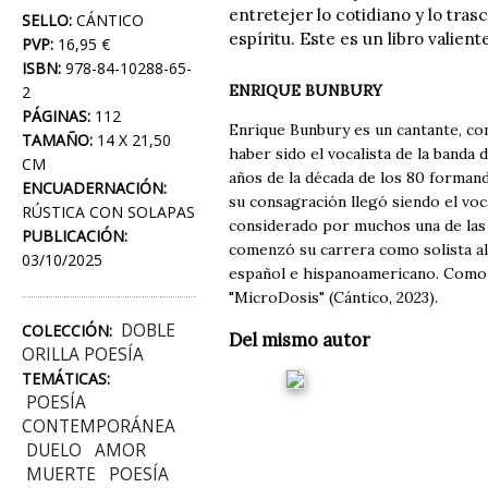
entretejer lo cotidiano y lo tr
SELLO:
CÁNTICO
espíritu. Este es un libro valie
PVP:
16,95 €
ISBN:
978-84-10288-65-
ENRIQUE BUNBURY
2
PÁGINAS:
112
Enrique Bunbury es un cantante, c
TAMAÑO:
14 X 21,50
haber sido el vocalista de la banda
CM
años de la década de los 80 forman
ENCUADERNACIÓN:
su consagración llegó siendo el voca
RÚSTICA CON SOLAPAS
considerado por muchos una de las 
PUBLICACIÓN:
comenzó su carrera como solista al
03/10/2025
español e hispanoamericano. Como po
"MicroDosis" (Cántico, 2023).
DOBLE
COLECCIÓN:
Del mismo autor
ORILLA POESÍA
TEMÁTICAS:
POESÍA
CONTEMPORÁNEA
DUELO
AMOR
MUERTE
POESÍA