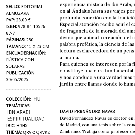
experiencia mística de Ibn Arabi,
SELLO:
EDITORIAL
en al-Ándalus hasta sus viajes po
ALMUZARA
profunda conexión con la tradició
PVP:
23,00 €
Especial atención recibe aquí el 
ISBN:
978-84-10526-
de fragancia de la morada del amo
87-7
divino que anima la creación del 
PÁGINAS:
280
palabra profética, la ciencia de l
TAMAÑO:
15 X 23 CM
lectura esclarecedora de un pensa
ENCUADERNACIÓN:
armonía.
RÚSTICA CON
Para quienes se interesen por la fil
SOLAPAS
constituye una obra fundamental.
PUBLICACIÓN:
y nos conduce a una verdad más pr
30/05/2025
jardín entre llamas donde lo huma
HU
COLECCIÓN:
TEMÁTICAS:
DAVID FERNÁNDEZ NAVAS
IBN ARABI
David Fernández Navas es doctor en 
ESPIRITUALIDAD
de Madrid, con una tesis sobre la con
IBIC:
HRHX
Zambrano. Trabaja como profesor de F
THEMA:
QRVK; QRVK2