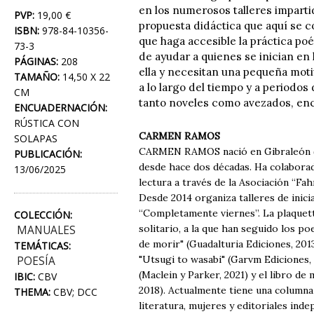
en los numerosos talleres imparti
PVP:
19,00 €
propuesta didáctica que aquí se co
ISBN:
978-84-10356-
que haga accesible la práctica poét
73-3
de ayudar a quienes se inician en 
PÁGINAS:
208
ella y necesitan una pequeña moti
TAMAÑO:
14,50 X 22
a lo largo del tiempo y a periodo
CM
tanto noveles como avezados, enco
ENCUADERNACIÓN:
RÚSTICA CON
CARMEN RAMOS
SOLAPAS
CARMEN RAMOS nació en Gibraleón (Hu
PUBLICACIÓN:
desde hace dos décadas. Ha colaborad
13/06/2025
lectura a través de la Asociación “Fah
Desde 2014 organiza talleres de inicia
“Completamente viernes”. La plaquett
COLECCIÓN:
solitario, a la que han seguido los po
MANUALES
de morir" (Guadalturia Ediciones, 201
TEMÁTICAS:
"Utsugi to wasabi" (Garvm Ediciones, 
POESÍA
(Maclein y Parker, 2021) y el libro d
IBIC:
CBV
2018). Actualmente tiene una columna 
THEMA:
CBV; DCC
literatura, mujeres y editoriales inde