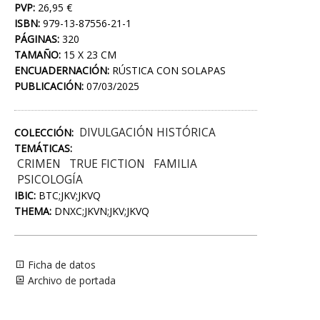
PVP:
26,95 €
ISBN:
979-13-87556-21-1
PÁGINAS:
320
TAMAÑO:
15 X 23 CM
ENCUADERNACIÓN:
RÚSTICA CON SOLAPAS
PUBLICACIÓN:
07/03/2025
DIVULGACIÓN HISTÓRICA
COLECCIÓN:
TEMÁTICAS:
CRIMEN
TRUE FICTION
FAMILIA
PSICOLOGÍA
IBIC:
BTC;JKV;JKVQ
THEMA:
DNXC;JKVN;JKV;JKVQ
Ficha de datos
Archivo de portada