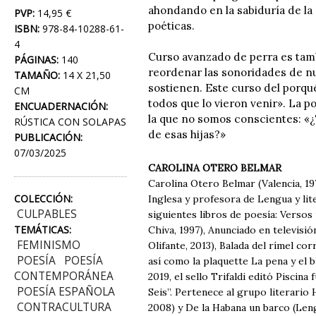
ahondando en la sabiduría de la 
PVP:
14,95 €
poéticas.
ISBN:
978-84-10288-61-
4
Curso avanzado de perra es tamb
PÁGINAS:
140
reordenar las sonoridades de nu
TAMAÑO:
14 X 21,50
sostienen. Este curso del porqu
CM
todos que lo vieron venir». La p
ENCUADERNACIÓN:
la que no somos conscientes: «¿
RÚSTICA CON SOLAPAS
de esas hijas?»
PUBLICACIÓN:
07/03/2025
CAROLINA OTERO BELMAR
Carolina Otero Belmar (Valencia, 197
COLECCIÓN:
Inglesa y profesora de Lengua y lite
CULPABLES
siguientes libros de poesía: Verso
TEMÁTICAS:
Chiva, 1997), Anunciado en televisi
FEMINISMO
Olifante, 2013), Balada del rímel co
POESÍA
POESÍA
así como la plaquette La pena y el b
CONTEMPORÁNEA
2019, el sello Trifaldi editó Piscin
POESÍA ESPAÑOLA
Seis”. Pertenece al grupo literari
CONTRACULTURA
2008) y De la Habana un barco (Leng